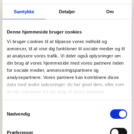
Samtykke
Detaljer
Om
Denne hjemmeside bruger cookies
Vi bruger cookies til at tilpasse vores indhold og
annoncer, til at vise dig funktioner til sociale medier og til
at analysere vores trafik. Vi deler også oplysninger om
din brug af vores hjemmeside med vores partnere inden
SENESTE
NYT
SE ALLE
for sociale medier, annonceringspartnere og
analysepartnere. Vores partnere kan kombinere disse
06 august, 2026
data med andre oplysninger, du har givet dem, eller som
God mad kan meget mere end at…
de har indsamlet fra din brug af deres tjenester.
Samtykkevalg
Nødvendig
06 august, 2026
Hvad sker der, når hele Danmarks
nationalret…
Præferencer