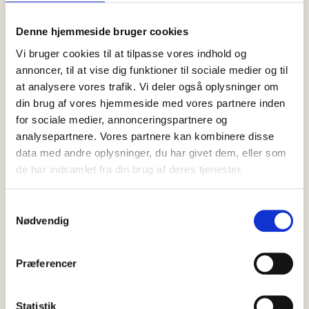
Denne hjemmeside bruger cookies
Vi bruger cookies til at tilpasse vores indhold og
annoncer, til at vise dig funktioner til sociale medier og til
at analysere vores trafik. Vi deler også oplysninger om
din brug af vores hjemmeside med vores partnere inden
for sociale medier, annonceringspartnere og
analysepartnere. Vores partnere kan kombinere disse
data med andre oplysninger, du har givet dem, eller som
de har indsamlet fra din brug af deres tjenester.
05 august, 2026
Nyheder
Samtykkevalg
Nødvendig
Nyt kapitel på Ruths Hotel: Jacob
Brink Lauridsen bliver hotelchef
Præferencer
Det seneste år har markeret et nyt kapitel for Ruths Hotel.
Restauranten Okê har modtaget sin første Michelin-stjerne, og
hotellet…
Statistik