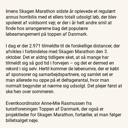
Workshop
Guidede ture
Udeliv
Find aktuelle oplevelser, koncerter, kultur,
Hajdissektion
Oplev
Ravtur
natur og lokale events.
Imens Skagen Marathon sidste år oplevede et regulært
på
Skagen
og
Naturhistorisk
med
kystvand
annus horribilis med et ellers totalt udsolgt løb, der blev
Se events
6. aug.
6. aug.
6. aug.
Museum
Bedford
spoleret af voldsomt vejr, er der i år helt andre smil at
bussen
fra 1937
finde hos arrangørerne bag det populære
løbearrangement på toppen af Danmark.
I dag er der 2.971 tilmeldte til de forskellige distancer, der
afvikles i forbindelse med Skagen Marathon den 3.
oktober. Det er aldrig tidligere sket, at så mange har
tilmeldt sig så god tid i forvejen – og det er dermed en
rekord i sig selv. Hertil kommer de løbenumre, der er købt
af sponsorer og samarbejdspartnere, og samlet set er
man allerede nu oppe på et deltagerantal, hvor man
normalt begynder at nærme sig udsolgt. Det plejer først at
ske hen over sommeren.
Eventkoordinator Anne-Mie Rasmussen fra
turistforeningen Toppen af Danmark, der også er
projektleder for Skagen Marathon, fortæller, at man følger
billetsalget nøje.