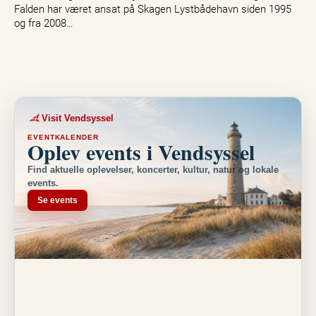
Falden har været ansat på Skagen Lystbådehavn siden 1995
og fra 2008…
Visit Vendsyssel
EVENTKALENDER
Oplev events i Vendsyssel
Find aktuelle oplevelser, koncerter, kultur, natur og lokale
events.
Se events