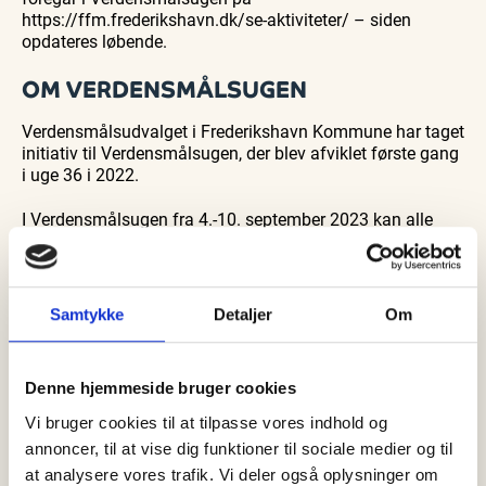
https://ffm.frederikshavn.dk/se-aktiviteter/ – siden
opdateres løbende.
OM VERDENSMÅLSUGEN
Verdensmålsudvalget i Frederikshavn Kommune har taget
initiativ til Verdensmålsugen, der blev afviklet første gang
i uge 36 i 2022.
I Verdensmålsugen fra 4.-10. september 2023 kan alle
virksomheder, foreninger, institutioner og borgere byde ind
med aktiviteter, der viser, involverer og inspirerer
deltagerne til, hvordan man kan gøre verdensmål til
hverdagsmål.
Samtykke
Detaljer
Om
Denne hjemmeside bruger cookies
Vi bruger cookies til at tilpasse vores indhold og
annoncer, til at vise dig funktioner til sociale medier og til
at analysere vores trafik. Vi deler også oplysninger om