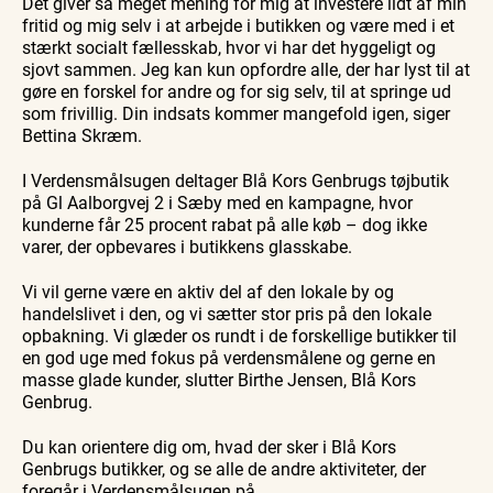
Det giver så meget mening for mig at investere lidt af min
fritid og mig selv i at arbejde i butikken og være med i et
stærkt socialt fællesskab, hvor vi har det hyggeligt og
sjovt sammen. Jeg kan kun opfordre alle, der har lyst til at
gøre en forskel for andre og for sig selv, til at springe ud
som frivillig. Din indsats kommer mangefold igen, siger
Bettina Skræm.
I Verdensmålsugen deltager Blå Kors Genbrugs tøjbutik
på Gl Aalborgvej 2 i Sæby med en kampagne, hvor
kunderne får 25 procent rabat på alle køb – dog ikke
varer, der opbevares i butikkens glasskabe.
Vi vil gerne være en aktiv del af den lokale by og
handelslivet i den, og vi sætter stor pris på den lokale
opbakning. Vi glæder os rundt i de forskellige butikker til
en god uge med fokus på verdensmålene og gerne en
masse glade kunder, slutter Birthe Jensen, Blå Kors
Genbrug.
Du kan orientere dig om, hvad der sker i Blå Kors
Genbrugs butikker, og se alle de andre aktiviteter, der
foregår i Verdensmålsugen på