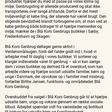
produkter, hjælper du med at passe på vores klima og
miljø. Genbrugsting er allerede produceret og skal ikke
transporteres over lange afstande. Derfor er det mest
miljøvenligt at købe ting, der allerede har været brugt. Den
stigende bevidsthed blandt forbrugerne om, at man ved at
købe genbrug både bidrager til at hjælpe mennesker og
miljø, mærker de i Blå Kors Genbrugs butikker i Sæby,
Frederikshavn og Skagen:
Blå Kors Genbrug deltager gerne aktivt i
Verdensmålsugen, fordi det falder godt ind i, hvad vi
arbejder med til daglig i vores butikker. Vi sorterer og
klargør indleverede varer til genbrug – så vi kan sælge
dem i vores butikker og dermed få et overskud, som kan
arbejde videre og hjælpe socialt udsatte familier, børn og
unge i Danmark, der opvokser op i familier med misbrug,
fortæller Birthe Jensen, funktions- og områdeleder, Blå
Kors Genbrug.
Overskuddet fra salget i Blå Kors Genbrug går til at hjælpe
udsatte børn, unge og voksne gennem en række sociale
tilbud. Arbejdet spænder vidt fra væresteder og botilbud
til lejrture for udsatte børn og familienetværk.