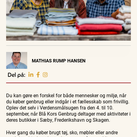
Visit Vendsyssel
MATHIAS RUMP HANSEN
EVENTKALENDER
Oplev events i
Del på:
Vendsyssel
Guidede ture
Guidede ture
Familie
Find aktuelle oplevelser, koncerter, kultur,
Oplev
Oplev
Se
natur og lokale events.
Du kan gøre en forskel for både mennesker og miljø, når
Skagen
Skagen
Skagen
med
med
fra
du køber genbrug eller indgår i et fællesskab som frivillig.
Se events
9. aug.
9. aug.
9. aug.
Bedford
Bedford
søsiden
Oplev det selv i Verdensmålsugen fra den 4. til 10.
bussen
bussen
med
fra 1937
fra 1937
Postbåd
september, når Blå Kors Genbrug deltager med aktiviteter i
Tunø
deres butikker i Sæby, Frederikshavn og Skagen.
Hver gang du køber brugt tøj, sko, møbler eller andre