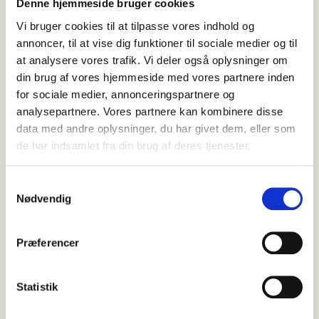
Denne hjemmeside bruger cookies
Vi bruger cookies til at tilpasse vores indhold og
annoncer, til at vise dig funktioner til sociale medier og til
at analysere vores trafik. Vi deler også oplysninger om
din brug af vores hjemmeside med vores partnere inden
for sociale medier, annonceringspartnere og
analysepartnere. Vores partnere kan kombinere disse
data med andre oplysninger, du har givet dem, eller som
de har indsamlet fra din brug af deres tjenester.
09 august, 2026
Nyheder
Travlt døgn for byens helte: Brand
og to redningsaktioner på under et
Samtykkevalg
Nødvendig
døgn
Efter en periode med forholdsvis ro blev der igen brug for
Præferencer
Skagens beredskab lørdag eftermiddag, og siden fulgte
yderligere to…
Statistik