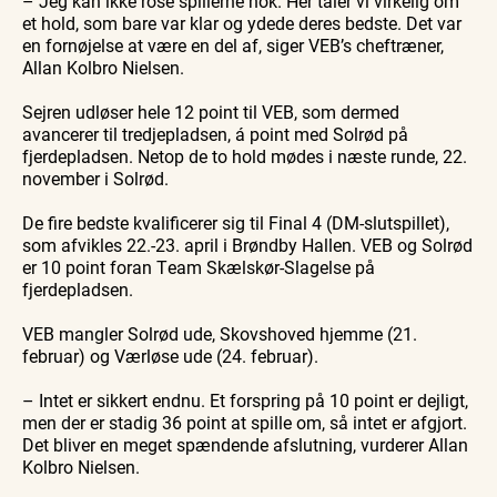
– Jeg kan ikke rose spillerne nok. Her taler vi virkelig om
et hold, som bare var klar og ydede deres bedste. Det var
en fornøjelse at være en del af, siger VEB’s cheftræner,
Allan Kolbro Nielsen.
Sejren udløser hele 12 point til VEB, som dermed
avancerer til tredjepladsen, á point med Solrød på
fjerdepladsen. Netop de to hold mødes i næste runde, 22.
november i Solrød.
De fire bedste kvalificerer sig til Final 4 (DM-slutspillet),
som afvikles 22.-23. april i Brøndby Hallen. VEB og Solrød
er 10 point foran Team Skælskør-Slagelse på
fjerdepladsen.
VEB mangler Solrød ude, Skovshoved hjemme (21.
februar) og Værløse ude (24. februar).
– Intet er sikkert endnu. Et forspring på 10 point er dejligt,
men der er stadig 36 point at spille om, så intet er afgjort.
Det bliver en meget spændende afslutning, vurderer Allan
Kolbro Nielsen.