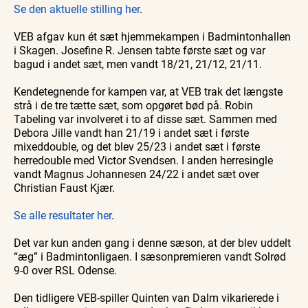
Se den aktuelle stilling her
.
VEB afgav kun ét sæt hjemmekampen i Badmintonhallen
i Skagen. Josefine R. Jensen tabte første sæt og var
bagud i andet sæt, men vandt 18/21, 21/12, 21/11.
Kendetegnende for kampen var, at VEB trak det længste
strå i de tre tætte sæt, som opgøret bød på. Robin
Tabeling var involveret i to af disse sæt. Sammen med
Debora Jille vandt han 21/19 i andet sæt i første
mixeddouble, og det blev 25/23 i andet sæt i første
herredouble med Victor Svendsen. I anden herresingle
vandt Magnus Johannesen 24/22 i andet sæt over
Christian Faust Kjær.
Se alle resultater her
.
Det var kun anden gang i denne sæson, at der blev uddelt
“æg” i Badmintonligaen. I sæsonpremieren vandt Solrød
9-0 over RSL Odense.
Den tidligere VEB-spiller Quinten van Dalm vikarierede i