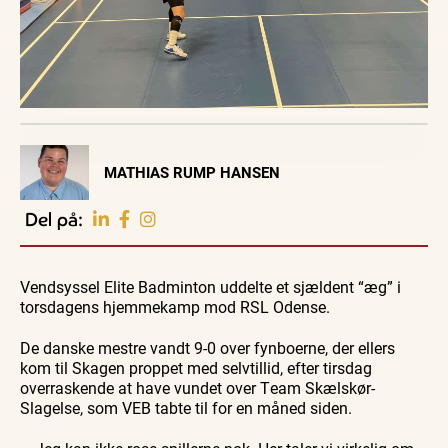
Visit Vendsyssel
MATHIAS RUMP HANSEN
EVENTKALENDER
Oplev events i
Del på:
Vendsyssel
Guidede ture
Guidede ture
Familie
Find aktuelle oplevelser, koncerter, kultur,
Oplev
Oplev
Se
natur og lokale events.
Vendsyssel Elite Badminton uddelte et sjældent “æg” i
Skagen
Skagen
Skagen
med
med
fra
torsdagens hjemmekamp mod RSL Odense.
Se events
9. aug.
9. aug.
9. aug.
Bedford
Bedford
søsiden
bussen
bussen
med
fra 1937
fra 1937
Postbåd
De danske mestre vandt 9-0 over fynboerne, der ellers
Tunø
kom til Skagen proppet med selvtillid, efter tirsdag
overraskende at have vundet over Team Skælskør-
Slagelse, som VEB tabte til for en måned siden.