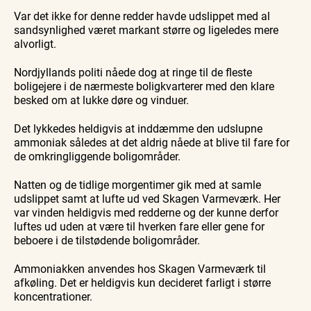
Var det ikke for denne redder havde udslippet med al
sandsynlighed været markant større og ligeledes mere
alvorligt.
Nordjyllands politi nåede dog at ringe til de fleste
boligejere i de nærmeste boligkvarterer med den klare
besked om at lukke døre og vinduer.
Det lykkedes heldigvis at inddæmme den udslupne
ammoniak således at det aldrig nåede at blive til fare for
de omkringliggende boligområder.
Natten og de tidlige morgentimer gik med at samle
udslippet samt at lufte ud ved Skagen Varmeværk. Her
var vinden heldigvis med redderne og der kunne derfor
luftes ud uden at være til hverken fare eller gene for
beboere i de tilstødende boligområder.
Ammoniakken anvendes hos Skagen Varmeværk til
afkøling. Det er heldigvis kun decideret farligt i større
koncentrationer.