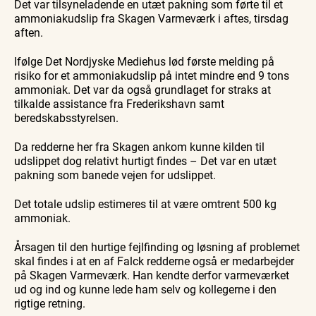
Det var tilsyneladende en utæt pakning som førte til et
Skagen
Skagen
Skagen
med
med
fra
ammoniakudslip fra Skagen Varmeværk i aftes, tirsdag
Se events
9. aug.
9. aug.
9. aug.
Bedford
Bedford
søsiden
aften.
bussen
bussen
med
fra 1937
fra 1937
Postbåd
Tunø
Ifølge Det Nordjyske Mediehus lød første melding på
risiko for et ammoniakudslip på intet mindre end 9 tons
ammoniak. Det var da også grundlaget for straks at
tilkalde assistance fra Frederikshavn samt
beredskabsstyrelsen.
Da redderne her fra Skagen ankom kunne kilden til
udslippet dog relativt hurtigt findes – Det var en utæt
pakning som banede vejen for udslippet.
Det totale udslip estimeres til at være omtrent 500 kg
ammoniak.
Årsagen til den hurtige fejlfinding og løsning af problemet
skal findes i at en af Falck redderne også er medarbejder
på Skagen Varmeværk. Han kendte derfor varmeværket
ud og ind og kunne lede ham selv og kollegerne i den
rigtige retning.