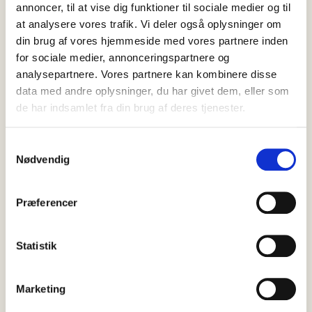
annoncer, til at vise dig funktioner til sociale medier og til
at analysere vores trafik. Vi deler også oplysninger om
din brug af vores hjemmeside med vores partnere inden
for sociale medier, annonceringspartnere og
analysepartnere. Vores partnere kan kombinere disse
data med andre oplysninger, du har givet dem, eller som
de har indsamlet fra din brug af deres tjenester.
Samtykkevalg
07 august, 2026
Nyheder
Nødvendig
Indlæg: Havnens betydning for
Skagen
Præferencer
Er der noget, der kan få mig op i det røde felt, er det, når jeg på
diverse sociale medier…
Statistik
Marketing