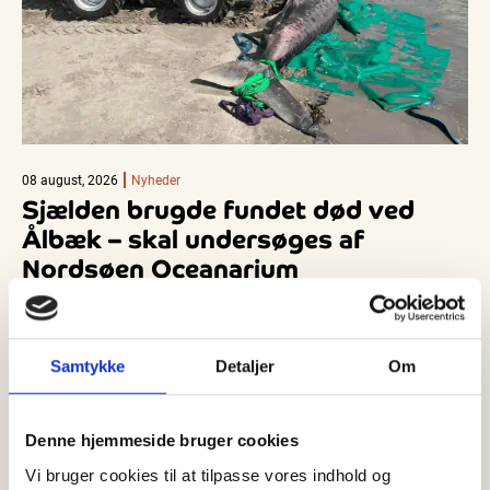
08 august, 2026
Nyheder
Sjælden brugde fundet død ved
Ålbæk – skal undersøges af
Nordsøen Oceanarium
Lørdag den 8. august blev den brugde, som siden torsdag har
været observeret ved Ålbæk i Nordjylland, fundet død cirka…
Samtykke
Detaljer
Om
Denne hjemmeside bruger cookies
Vi bruger cookies til at tilpasse vores indhold og