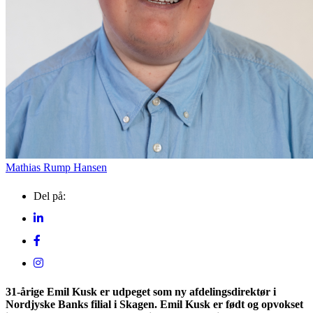
Tunø
Mathias Rump Hansen
Del på:
31-årige Emil Kusk er udpeget som ny afdelingsdirektør i
Nordjyske Banks filial i Skagen. Emil Kusk er født og opvokset