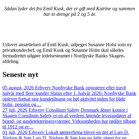
Sådan lyder det fra Emil Kusk, der er gift med Katrine og sammen
har to drenge på 2 og 5 år.
Udover ansættelsen af Emil Kusk, udpeges Susanne Holst som ny
privatkundechef, og Emil Kusk og Susanne Holst skal således
fremadrettet udgøre ledelsesteamet i Nordjyske Banks Skagen-
afdeling.
Seneste
nyt
05 august, 2026
Erhverv
Nordjyske Bank opjusterer efter travlt
halvår med flere kunder
Status efter 1. halvår 2026: Nordjyske Bank
oplever fortsat stor kundetilgang og høj aktivitet inden for både
bolig, pension og…
27 juli, 2026
Erhverv
Consilium Safety Denmark åbner kontor i
Skagen
Consilium Safety er en af verdens førende leverandører af
brand- og gasdetekteringssystemer. Virksomheden har rødder tilbage
til 1912 og er…
01 juli, 2026
Erhverv
Lokalt tømrerfirma bliver en del af Lars D.
Nielsen & Søn
Lars D. Nielsen & Søn kan nu løfte sløret for en