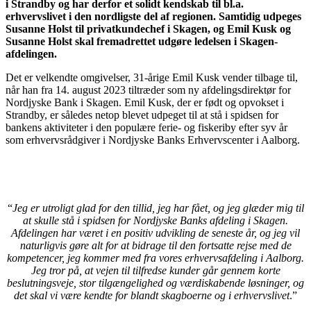
i Strandby og har derfor et solidt kendskab til bl.a.
erhvervslivet i den nordligste del af regionen. Samtidig udpeges
Susanne Holst til privatkundechef i Skagen, og Emil Kusk og
Susanne Holst skal fremadrettet udgøre ledelsen i Skagen-
afdelingen.
Det er velkendte omgivelser, 31-årige Emil Kusk vender tilbage til,
når han fra 14. august 2023 tiltræder som ny afdelingsdirektør for
Nordjyske Bank i Skagen. Emil Kusk, der er født og opvokset i
Strandby, er således netop blevet udpeget til at stå i spidsen for
bankens aktiviteter i den populære ferie- og fiskeriby efter syv år
som erhvervsrådgiver i Nordjyske Banks Erhvervscenter i Aalborg.
“
Jeg er utroligt glad for den tillid, jeg har fået, og jeg glæder mig til
at skulle stå i spidsen for Nordjyske Banks afdeling i Skagen.
Afdelingen har været i en positiv udvikling de seneste år, og jeg vil
naturligvis gøre alt for at bidrage til den fortsatte rejse med de
kompetencer, jeg kommer med fra vores erhvervsafdeling i Aalborg.
Jeg tror på, at vejen til tilfredse kunder går gennem korte
beslutningsveje, stor tilgængelighed og værdiskabende løsninger, og
det skal vi være kendte for blandt skagboerne og i erhvervslivet
.”