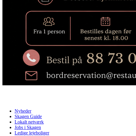
Nyheder
Skagen Guide
Lokalt netværk
Jobs i Skagen
Ledige lejeboliger