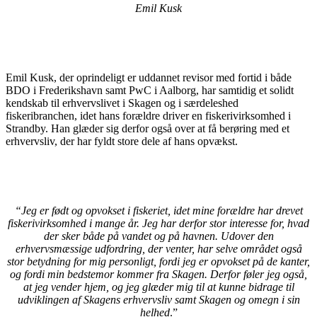
Emil Kusk
Emil Kusk, der oprindeligt er uddannet revisor med fortid i både
BDO i Frederikshavn samt PwC i Aalborg, har samtidig et solidt
kendskab til erhvervslivet i Skagen og i særdeleshed
fiskeribranchen, idet hans forældre driver en fiskerivirksomhed i
Strandby. Han glæder sig derfor også over at få berøring med et
erhvervsliv, der har fyldt store dele af hans opvækst.
“Jeg er født og opvokset i fiskeriet, idet mine forældre har drevet
fiskerivirksomhed i mange år. Jeg har derfor stor interesse for, hvad
der sker både på vandet og på havnen. Udover den
erhvervsmæssige udfordring, der venter, har selve området også
stor betydning for mig personligt, fordi jeg er opvokset på de kanter,
og fordi min bedstemor kommer fra Skagen. Derfor føler jeg også,
at jeg vender hjem, og jeg glæder mig til at kunne bidrage til
udviklingen af Skagens erhvervsliv samt Skagen og omegn i sin
helhed
.”