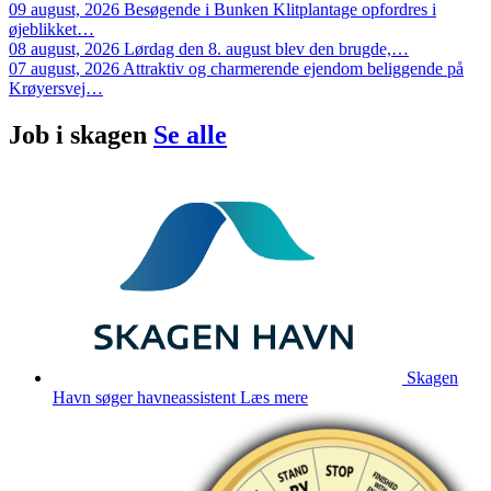
09 august, 2026
Besøgende i Bunken Klitplantage opfordres i
øjeblikket…
08 august, 2026
Lørdag den 8. august blev den brugde,…
07 august, 2026
Attraktiv og charmerende ejendom beliggende på
Krøyersvej…
Job i
skagen
Se alle
Skagen
Havn søger havneassistent
Læs mere