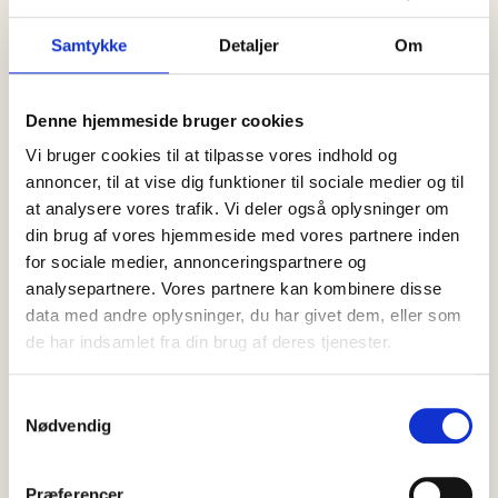
og to redningsaktioner på under et
Samtykke
Detaljer
Om
døgn
Efter en periode med forholdsvis ro blev der igen brug for
Skagens beredskab lørdag eftermiddag, og siden fulgte
Denne hjemmeside bruger cookies
yderligere to…
Vi bruger cookies til at tilpasse vores indhold og
annoncer, til at vise dig funktioner til sociale medier og til
at analysere vores trafik. Vi deler også oplysninger om
din brug af vores hjemmeside med vores partnere inden
for sociale medier, annonceringspartnere og
analysepartnere. Vores partnere kan kombinere disse
data med andre oplysninger, du har givet dem, eller som
de har indsamlet fra din brug af deres tjenester.
Samtykkevalg
Nødvendig
Præferencer