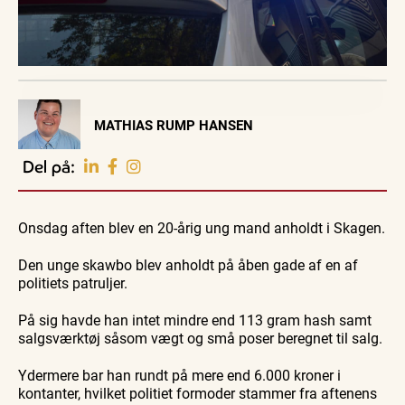
Visit Vendsyssel
MATHIAS RUMP HANSEN
EVENTKALENDER
Oplev events i
Del på:
Vendsyssel
Guidede ture
Guidede ture
Familie
Find aktuelle oplevelser, koncerter, kultur,
Oplev
Oplev
Se
natur og lokale events.
Onsdag aften blev en 20-årig ung mand anholdt i Skagen.
Skagen
Skagen
Skagen
med
med
fra
Se events
9. aug.
9. aug.
9. aug.
Bedford
Bedford
søsiden
Den unge skawbo blev anholdt på åben gade af en af
bussen
bussen
med
fra 1937
fra 1937
Postbåd
politiets patruljer.
Tunø
På sig havde han intet mindre end 113 gram hash samt
salgsværktøj såsom vægt og små poser beregnet til salg.
Ydermere bar han rundt på mere end 6.000 kroner i
kontanter, hvilket politiet formoder stammer fra aftenens