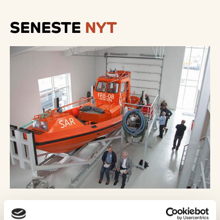
SENESTE
NYT
09 august, 2026
Nyheder
Travlt døgn for byens helte: Brand