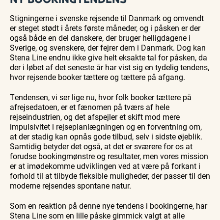
Stigningerne i svenske rejsende til Danmark og omvendt
er steget stødt i årets første måneder, og i påsken er der
også både en del danskere, der bruger helligdagene i
Sverige, og svenskere, der fejrer dem i Danmark. Dog kan
Stena Line endnu ikke give helt eksakte tal for påsken, da
der i løbet af det seneste år har vist sig en tydelig tendens,
hvor rejsende booker tættere og tættere på afgang.
Tendensen, vi ser lige nu, hvor folk booker tættere på
afrejsedatoen, er et fænomen på tværs af hele
rejseindustrien, og det afspejler et skift mod mere
impulsivitet i rejseplanlægningen og en forventning om,
at der stadig kan opnås gode tilbud, selv i sidste øjeblik.
Samtidig betyder det også, at det er sværere for os at
forudse bookingmønstre og resultater, men vores mission
er at imødekomme udviklingen ved at være på forkant i
forhold til at tilbyde fleksible muligheder, der passer til den
moderne rejsendes spontane natur.
Som en reaktion på denne nye tendens i bookingerne, har
Stena Line som en lille påske gimmick valgt at alle