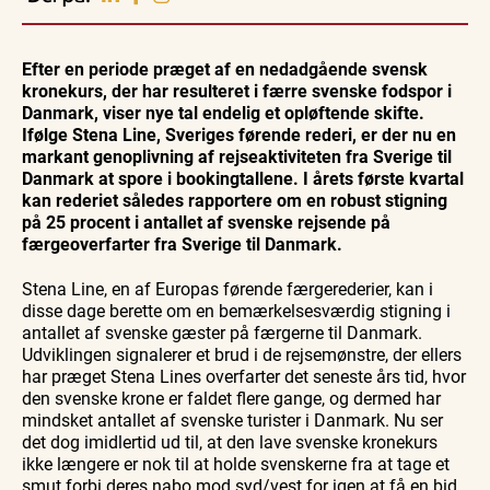
Vendsyssel
Guidede ture
Guidede ture
Familie
Find aktuelle oplevelser, koncerter, kultur,
Oplev
Oplev
Se
natur og lokale events.
Efter en periode præget af en nedadgående svensk
Skagen
Skagen
Skagen
med
med
fra
kronekurs, der har resulteret i færre svenske fodspor i
Se events
9. aug.
9. aug.
9. aug.
Bedford
Bedford
søsiden
Danmark, viser nye tal endelig et opløftende skifte.
bussen
bussen
med
fra 1937
fra 1937
Postbåd
Ifølge Stena Line, Sveriges førende rederi, er der nu en
Tunø
markant genoplivning af rejseaktiviteten fra Sverige til
Danmark at spore i bookingtallene. I årets første kvartal
kan rederiet således rapportere om en robust stigning
på 25 procent i antallet af svenske rejsende på
færgeoverfarter fra Sverige til Danmark.
Stena Line, en af Europas førende færgerederier, kan i
disse dage berette om en bemærkelsesværdig stigning i
antallet af svenske gæster på færgerne til Danmark.
Udviklingen signalerer et brud i de rejsemønstre, der ellers
har præget Stena Lines overfarter det seneste års tid, hvor
den svenske krone er faldet flere gange, og dermed har
mindsket antallet af svenske turister i Danmark. Nu ser
det dog imidlertid ud til, at den lave svenske kronekurs
ikke længere er nok til at holde svenskerne fra at tage et
smut forbi deres nabo mod syd/vest for igen at få en bid