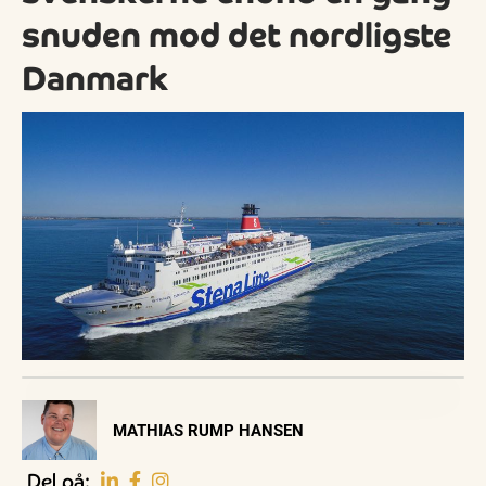
snuden mod det nordligste
Danmark
Visit Vendsyssel
MATHIAS RUMP HANSEN
EVENTKALENDER
Oplev events i
Del på: