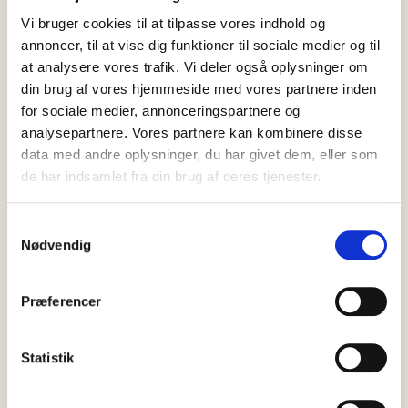
Vi bruger cookies til at tilpasse vores indhold og
annoncer, til at vise dig funktioner til sociale medier og til
at analysere vores trafik. Vi deler også oplysninger om
din brug af vores hjemmeside med vores partnere inden
for sociale medier, annonceringspartnere og
analysepartnere. Vores partnere kan kombinere disse
data med andre oplysninger, du har givet dem, eller som
de har indsamlet fra din brug af deres tjenester.
09 august, 2026
Nyheder
Samtykkevalg
Ulv med hvalp får myndighederne
Nødvendig
til at fraråde færdsel i Bunken
Klitplantage
Præferencer
Besøgende i Bunken Klitplantage opfordres i øjeblikket til at
holde sig væk fra en del af området, efter at en…
Statistik