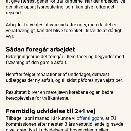
at give færrest gener for trafikanterne. Når der arbejdes, vil
der blive opsat lysregulering, som kan give forlænget
rejsetid.
Arbejdet forventes at vare cirka tre uger, men da det er
vejrafhængigt, kan det blive forsinket i tilfælde af dårligt
vejr.
Sådan foregår arbejdet
Belægningsarbejdet foregår i flere faser og begynder med
fræsning af den gamle asfalt.
Herefter følger reparationer af underlaget, dernæst
udlægges der ny asfalt, og til sidst påføres nye vejstriber.
Resultatet bliver en mere jævn kørebane og en bedre
køreoplevelse for trafikanterne.
Fremtidig udvidelse til 2+1 vej
Tilbage i april måned i år kunne vi
offentliggøre
, at EU
kommissionen efter næsten 3 års ventetid, endelig havde
givet grønt lys til udvidelsen af hovedvejen mellem