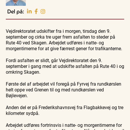
EVENTKALENDER
Oplev events i
Del på:
Vendsyssel
Guidede ture
Guidede ture
Familie
Find aktuelle oplevelser, koncerter, kultur,
Oplev
Rundvisning
Se
natur og lokale events.
Vejdirektoratet udskifter fra i morgen, tirsdag den 9.
Skagen
på S. 486
Skagen
med
Sajoni
fra
september og cirka tre uger frem asfalten to steder på
Se events
7. aug.
7. aug.
7. aug.
Bedford
søsiden
Rute 40 ved Skagen. Arbejdet udføres i natte- og
bussen
med
fra 1937
Postbåd
morgentimerne for at give færrest gener for trafikanterne.
Tunø
Fordi asfalten er slidt, går Vejdirektoratet den 9.
september i gang med at udskifte asfalten på Rute 40 i og
omkring Skagen.
Første del af arbejdet vil foregå på Fyrvej fra rundkørslen
helt oppe ved Grenen til og med rundkørslen ved
Bøjlevejen.
Anden del er på Frederikshavnsvej fra Flagbakkevej og tre
kilometer sydpå.
Arbejdet udføres fortrinsvis i natte- og morgentimerne for