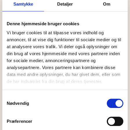
Samtykke
Detaljer
Om
SENESTE
NYT
Denne hjemmeside bruger cookies
Vi bruger cookies til at tilpasse vores indhold og
annoncer, til at vise dig funktioner til sociale medier og til
at analysere vores trafik. Vi deler også oplysninger om
din brug af vores hjemmeside med vores partnere inden
for sociale medier, annonceringspartnere og
analysepartnere. Vores partnere kan kombinere disse
data med andre oplysninger, du har givet dem, eller som
de har indsamlet fra din brug af deres tjenester.
Samtykkevalg
Nødvendig
07 august, 2026
Nyheder
Præferencer
Efterlysning: Nordjyllands Politi