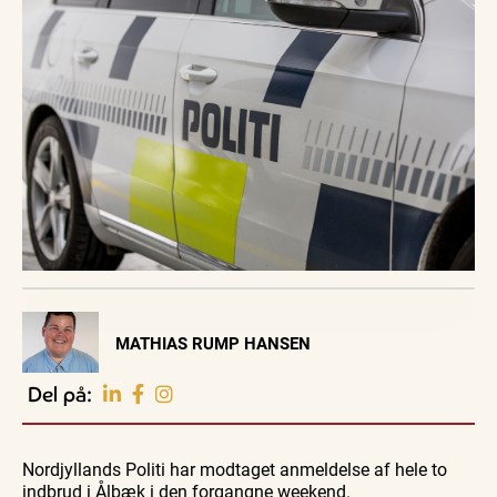
Visit Vendsyssel
MATHIAS RUMP HANSEN
EVENTKALENDER
Oplev events i
Del på:
Vendsyssel
Workshop
Guidede ture
Udeliv
Find aktuelle oplevelser, koncerter, kultur,
Hajdissektion
Oplev
Ravtur
natur og lokale events.
Nordjyllands Politi har modtaget anmeldelse af hele to
på
Skagen
og
Naturhistorisk
med
kystvand
indbrud i Ålbæk i den forgangne weekend.
Se events
6. aug.
6. aug.
6. aug.