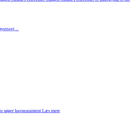
røyersvej…
 søger havneassistent
Læs mere