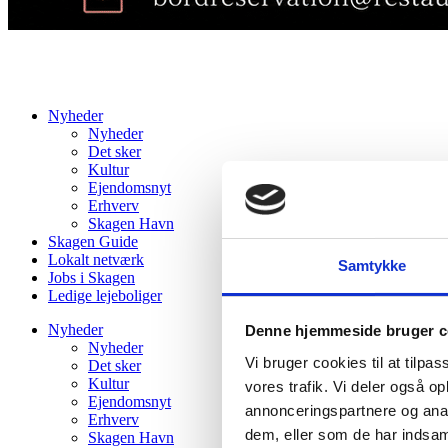
Nyheder
Nyheder
Det sker
Kultur
Ejendomsnyt
Erhverv
Skagen Havn
Skagen Guide
Lokalt netværk
Samtykke
Jobs i Skagen
Ledige lejeboliger
Nyheder
Denne hjemmeside bruger c
Nyheder
Vi bruger cookies til at tilpas
Det sker
Kultur
vores trafik. Vi deler også 
Ejendomsnyt
annonceringspartnere og anal
Erhverv
dem, eller som de har indsaml
Skagen Havn