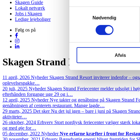
Skagen Guide
Lokalt netværk
Samtykkevalg
Jobs i Skagen
Nødvendig
Ledige lejeboliger
Følg os på
Afvis
Skagen Strand Feriecenter
11 april, 2026
Nyheder
Skagen Strand Resort inviterer indenfor – og
oplevelsespakke…
20 juli, 2025
Nyheder
Skagen Strand Feriecenter melder udsolgt i høj
efterhånden forgange uge 29 og i…
12 april, 2025
Nyheder
Nye takter og genåbning på Skagen Strand Fer
genåbningen af centerets restaurant. Mange lagde…
29 marts, 2025
Det sker
Nu det jul igen – bare i juni på Skagen Stran
aktiviteter…
26 oktober, 2024
Erhverv
Stort nordjysk feriecenter vælger stærk lok
og med øje for…
05 december, 2022
Nyheder
Nye erfarne kræfter i front for Rest
30 november, 2021
Erhverv
Bæredygtig energi bliver fremtiden for S