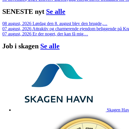
SENESTE
nyt
Se alle
08 august, 2026
Lørdag den 8. august blev den brugde,…
07 august, 2026
Attraktiv og charmerende ejendom beliggende på K
07 august, 2026
Er der noget, der kan få mig…
Job i
skagen
Se alle
Skagen Havn