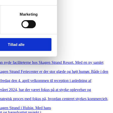
Marketing
Tillad alle
an nyde faciliteterne hos Skagen Strand Resort. Med en ny samlet
agen Strand Feriecenter er der stor glæde og højt humør. Både i den
redag den 4. april velkommen til reception i anledning af
eråret 2024, har der været fokus på at styrke oplevelser og
rategisk proces med fokus på, hvordan centeret styrkes kommercielt,
kagen Strand i Hulsig. Med hans
t og bæredygtigt projekt i