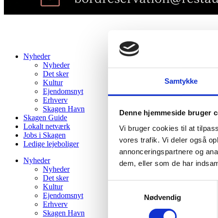
Nyheder
Nyheder
Det sker
Samtykke
Kultur
Ejendomsnyt
Erhverv
Skagen Havn
Denne hjemmeside bruger c
Skagen Guide
Lokalt netværk
Vi bruger cookies til at tilpas
Jobs i Skagen
vores trafik. Vi deler også 
Ledige lejeboliger
annonceringspartnere og anal
Nyheder
dem, eller som de har indsaml
Nyheder
Det sker
Samtykkevalg
Kultur
Ejendomsnyt
Nødvendig
Erhverv
Skagen Havn