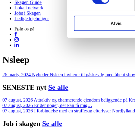
Skagen Guide
Lokalt netværk
Jobs i Skagen
Ledige lejeboliger
Afvis
Følg os på
Nsleep
26 marts, 2024
Nyheder
Nsleep inviterer til påskesalg med åbent sh
SENESTE
nyt
Se alle
07 august, 2026
Attraktiv og charmerende ejendom beliggende på K
07 august, 2026
Er der noget, der kan få mig…
07 august, 2026
I forbindelse med en straffesag efterlyser Nordjylla
Job i
skagen
Se alle