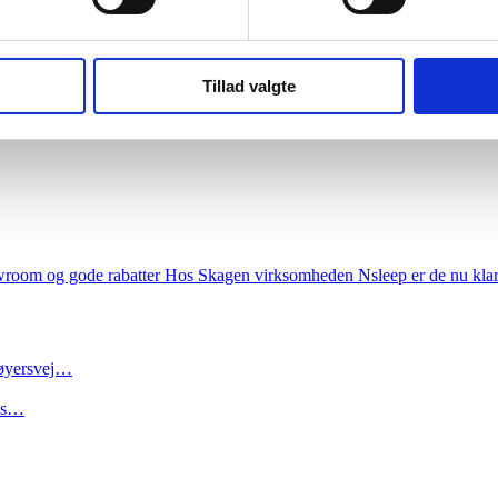
Tillad valgte
owroom og gode rabatter
Hos Skagen virksomheden Nsleep er de nu klar t
røyersvej…
nds…