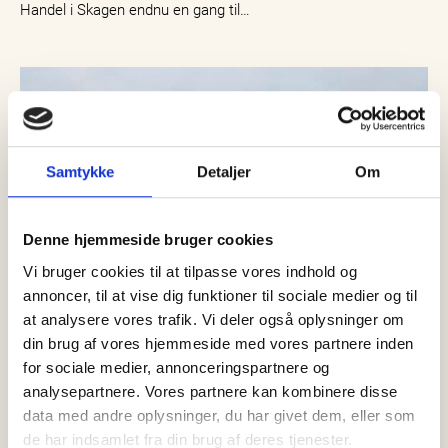
Handel i Skagen endnu en gang til…
Samtykke
Detaljer
Om
Denne hjemmeside bruger cookies
Vi bruger cookies til at tilpasse vores indhold og
annoncer, til at vise dig funktioner til sociale medier og til
at analysere vores trafik. Vi deler også oplysninger om
din brug af vores hjemmeside med vores partnere inden
for sociale medier, annonceringspartnere og
24 maj, 2024
Det sker
analysepartnere. Vores partnere kan kombinere disse
Fredag & Lørdag: FF Handel
data med andre oplysninger, du har givet dem, eller som
inviterer til Forårsmarked
de har indsamlet fra din brug af deres tjenester.