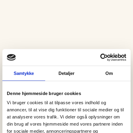
16 juli, 2025
Det sker
Aftensang ved Vippefyret – udsat
til fredag kl. 21.00
Samtykke
Detaljer
Om
Alt tyder på at det vil regne ned over Vippefyret fra kl. 21.00 i
aften. Jeg er ked af at…
Denne hjemmeside bruger cookies
Vi bruger cookies til at tilpasse vores indhold og
annoncer, til at vise dig funktioner til sociale medier og til
at analysere vores trafik. Vi deler også oplysninger om
din brug af vores hjemmeside med vores partnere inden
for sociale medier, annonceringspartnere og