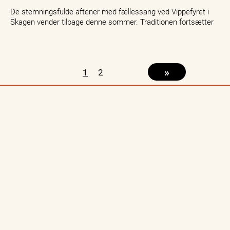
De stemningsfulde aftener med fællessang ved Vippefyret i
Skagen vender tilbage denne sommer. Traditionen fortsætter
med fire planlagte datoer, hvor…
»
1
2