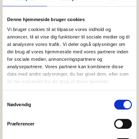
Skagen
Er der noget, der kan få mig op i det røde felt, er det, når jeg på
Denne hjemmeside bruger cookies
diverse sociale medier…
Vi bruger cookies til at tilpasse vores indhold og
annoncer, til at vise dig funktioner til sociale medier og til
at analysere vores trafik. Vi deler også oplysninger om
din brug af vores hjemmeside med vores partnere inden
for sociale medier, annonceringspartnere og
analysepartnere. Vores partnere kan kombinere disse
data med andre oplysninger, du har givet dem, eller som
de har indsamlet fra din brug af deres tjenester.
Samtykkevalg
Nødvendig
Præferencer
07 august, 2026
Nyheder