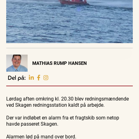
Visit Vendsyssel
MATHIAS RUMP HANSEN
EVENTKALENDER
Oplev events i
Del på:
Vendsyssel
Guidede ture
Guidede ture
Familie
Find aktuelle oplevelser, koncerter, kultur,
Oplev
Oplev
Se
natur og lokale events.
Lørdag aften omkring kl. 20.30 blev redningsmændende
Skagen
Skagen
Skagen
med
med
fra
ved Skagen redningsstation kaldt på arbejde.
Se events
8. aug.
8. aug.
8. aug.
Bedford
Bedford
søsiden
bussen
bussen
med
fra 1937
fra 1937
Postbåd
Der var indløbet en alarm fra et fragtskib som netop
Tunø
havde passeret Skagen.
Alarmen lød på mand over bord.