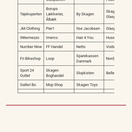
Borups
Skagen
Tøjeksperten
Lækkerier,
By Skagen
Glaspusterblæs
Ålbæk
JM Clothing
Pier1
Ilse Jacobsen
Glasjanne
INtermezzo
Imerco
Hair 4 You
Huset Holst
Number Nine
FF Handel
Netto
Vodskov Boligh
Sparekassen
Fri Bikeshop
Loop
Nordjyske Ban
Danmark
Sport 24
Skagen
Slopkisten
Belle Skincare
Outlet
Boghandel
Galleri Bo
Mop Shop
Skagen Toys