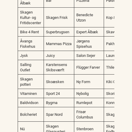
Bar
Pizzeria
Pølsevogn
Ålbæk
Skagen
Benedicte
Kultur- og
Skagen Frisk
Kop & Kande
Utzon
Fritidscenter
Bike 4 Rent
Superbrugsen
Expert Ålbæk
Skawgrillen
Åvangs
Jørgens
Mammas Pizza
Pakhuset
Fiskehus
Spisehus
Jysk
Juicy
Salon Sejer
Laurentius
Salling
Karstensens
Flügger Farver
Thile
Outlet
Skibsværft
Skagen
Skoæsken
Ny Form
Kiki Gram
potteri
Vitaminen
Sport 24
Nybolig
Skoringen
Baldvidson
Bygma
Rumlepot
Konnerup
Frisør
Bolcheriet
Spar Nord
Skagen Apotek
Columbus
Skagen
Skagen
Nü
Stenbroen
Glaspusteri
Fodterapeutern