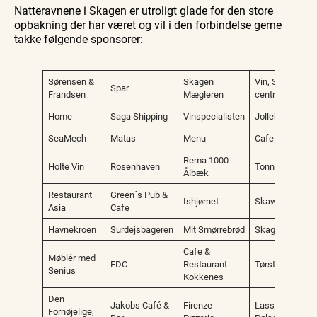
Natteravnene i Skagen er utroligt glade for den store
opbakning der har været og vil i den forbindelse gerne
takke følgende sponsorer:
Sørensen &
Skagen
Vin, Sprit og Del
Spar
Frandsen
Mægleren
centralen
Home
Saga Shipping
Vinspecialisten
Jollehuset
SeaMech
Matas
Menu
Cafe Knuth´s
Rema 1000
Holte Vin
Rosenhaven
Tonny´s Blomst
Ålbæk
Restaurant
Green´s Pub &
Ishjørnet
Skawbowling
Asia
Cafe
Havnekroen
Surdejsbageren
Mit Smørrebrød
Skagen Ostehu
Cafe &
Møblér med
EDC
Restaurant
Tørst Cocktailb
Senius
Kokkenes
Den
Jakobs Café &
Firenze
Lasses
Fornøjelige,