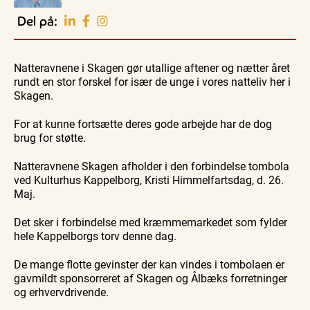
Oplev events i
Del på:
Vendsyssel
Workshop
Guidede ture
Udeliv
Find aktuelle oplevelser, koncerter, kultur,
Hajdissektion
Oplev
Ravtur
natur og lokale events.
Natteravnene i Skagen gør utallige aftener og nætter året
på
Skagen
og
Naturhistorisk
med
kystvand
rundt en stor forskel for især de unge i vores natteliv her i
Se events
6. aug.
6. aug.
6. aug.
Museum
Bedford
Skagen.
bussen
fra 1937
For at kunne fortsætte deres gode arbejde har de dog
brug for støtte.
Natteravnene Skagen afholder i den forbindelse tombola
ved Kulturhus Kappelborg, Kristi Himmelfartsdag, d. 26.
Maj.
Det sker i forbindelse med kræmmemarkedet som fylder
hele Kappelborgs torv denne dag.
De mange flotte gevinster der kan vindes i tombolaen er
gavmildt sponsorreret af Skagen og Ålbæks forretninger
og erhvervdrivende.