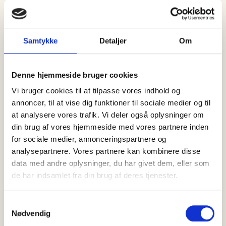
05 august, 2026
Nyheder
Nyt kapitel på Ruths Hotel: Jacob
Samtykke
Detaljer
Om
Brink Lauridsen bliver hotelchef
Det seneste år har markeret et nyt kapitel for Ruths Hotel.
Denne hjemmeside bruger cookies
Restauranten Okê har modtaget sin første Michelin-stjerne, og
Vi bruger cookies til at tilpasse vores indhold og
hotellet…
annoncer, til at vise dig funktioner til sociale medier og til
at analysere vores trafik. Vi deler også oplysninger om
din brug af vores hjemmeside med vores partnere inden
for sociale medier, annonceringspartnere og
analysepartnere. Vores partnere kan kombinere disse
data med andre oplysninger, du har givet dem, eller som
de har indsamlet fra din brug af deres tjenester.
Samtykkevalg
Nødvendig