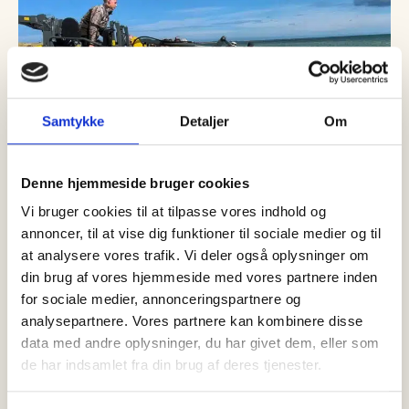
Samtykke
Detaljer
Om
Denne hjemmeside bruger cookies
Vi bruger cookies til at tilpasse vores indhold og
annoncer, til at vise dig funktioner til sociale medier og til
at analysere vores trafik. Vi deler også oplysninger om
08 august, 2026
Nyheder
din brug af vores hjemmeside med vores partnere inden
Sjælden brugde fundet død ved
for sociale medier, annonceringspartnere og
Ålbæk – skal undersøges af
analysepartnere. Vores partnere kan kombinere disse
Nordsøen Oceanarium
data med andre oplysninger, du har givet dem, eller som
de har indsamlet fra din brug af deres tjenester.
Lørdag den 8. august blev den brugde, som siden torsdag har
været observeret ved Ålbæk i Nordjylland, fundet død cirka…