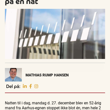
på én nat
Visit Vendsyssel
MATHIAS RUMP HANSEN
EVENTKALENDER
Oplev events i
Del på:
Vendsyssel
Familie
Familie
Guidede ture
Se
Se
Find aktuelle oplevelser, koncerter, kultur,
Kirkegårdsvandring
Skagen
Skagen
natur og lokale events.
- når
Natten til i dag, mandag d. 27. december blev en 52-årig
fra
fra
10.
10.
gravstenene
søsiden
søsiden
10. aug.
mand fra Aarhus-egnen stoppet ikke blot én, men hele 2
Se events
aug.
aug.
fortæl...
med
med