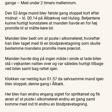
gange – Med under 2 timers mellemrum.
Postbåden
Postbåd
Tunø
Tunø
Den 52-årige mand blev første gang stoppet kort efter
midnat – kl. 00.14 på Ålbækvej ved Hulsig. Betjentene
kunne hurtigt konstatere at manden havde en for høj
promille til at måtte køre bil.
Manden blev bedt om at puste i alkometeret, hvorefter
han blev taget med til en blodprøvetagning som skulle
bestemme mandens promille mere præcist.
Manden havde dog på ingen måde i sinde at lade bilen
stå i vejkanten natten over og var således hurtigt tilbage
ved bilen samt bag rattet igen.
Klokken var nemlig kun 01.57 da selvsamme mand igen
blev stoppet, denne gang i Ålbæk.
Her blev han endnu engang sigtet for spritkørsel og fik
æren af at puste i alkometeret endnu en gang samt
komme med ind til endnu en blodprøvetagning.