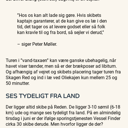
”Hos os kan alt lade sig gøre. Hvis skibets
kaptajn garanterer, at de kan give os læ i den
tid, det tager os at levere godset eller så folk
kan kravle til og fra bord, så sejler vi derud,”
– siger Peter Møller.
Turen i ”vand-taxaen” kan være ganske ubehagelig, når
havet viser tænder, men så er der brækposer ad libitum.
Og afhængig af vejret og skibets placering tager turen fra
Skagen Red og ind i læ ved Oliekajen kun mellem 25 og
50 minutter.
SES TYDELIGT FRA LAND
Der ligger altid skibe på Reden. De ligger 3-10 sømil (6-18
km) ude og mange ses tydeligt fra land. På en almindelig
tirsdag i juni er der ifølge sporingstjenesten Vessel Finder
cirka 30 skibe derude. Men hvorfor ligger de der?