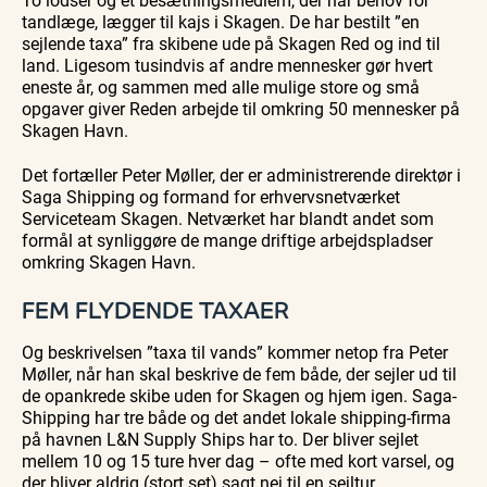
med
med
fra
tandlæge, lægger til kajs i Skagen. De har bestilt ”en
Se events
9. aug.
9. aug.
9. aug.
Bedford
Bedford
søsiden
sejlende taxa” fra skibene ude på Skagen Red og ind til
bussen
bussen
med
fra 1937
fra 1937
Postbåd
land. Ligesom tusindvis af andre mennesker gør hvert
Tunø
eneste år, og sammen med alle mulige store og små
opgaver giver Reden arbejde til omkring 50 mennesker på
Skagen Havn.
Det fortæller Peter Møller, der er administrerende direktør i
Saga Shipping og formand for erhvervsnetværket
Serviceteam Skagen. Netværket har blandt andet som
formål at synliggøre de mange driftige arbejdspladser
omkring Skagen Havn.
FEM FLYDENDE TAXAER
Og beskrivelsen ”taxa til vands” kommer netop fra Peter
Møller, når han skal beskrive de fem både, der sejler ud til
de opankrede skibe uden for Skagen og hjem igen. Saga-
Shipping har tre både og det andet lokale shipping-firma
på havnen L&N Supply Ships har to. Der bliver sejlet
mellem 10 og 15 ture hver dag – ofte med kort varsel, og
der bliver aldrig (stort set) sagt nej til en sejltur.