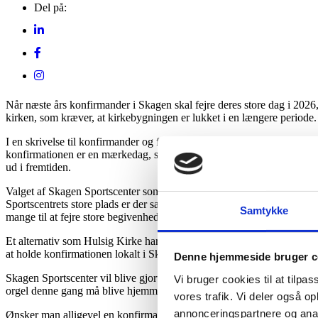
Del på:
Når næste års konfirmander i Skagen skal fejre deres store dag i 202
kirken, som kræver, at kirkebygningen er lukket i en længere periode.
I en skrivelse til konfirmander og forældre understreger Sognepræst H
konfirmationen er en mærkedag, som mange familier har set frem til i
ud i fremtiden.
Valget af Skagen Sportscenter som alternativ ramme er truffet med særl
Sportscentrets store plads er der samtidig rum til, at hele familien k
Samtykke
mange til at fejre store begivenheder i mindre skala.
Et alternativ som Hulsig Kirke har været overvejet, men blev hurtigt 
at holde konfirmationen lokalt i Skagen, hvor de fleste fester efterfølg
Denne hjemmeside bruger c
Skagen Sportscenter vil blive gjort klar til lejligheden med særlig g
Vi bruger cookies til at tilpas
orgel denne gang må blive hjemme.
vores trafik. Vi deler også 
annonceringspartnere og anal
Ønsker man alligevel en konfirmation i en traditionel kirkebygning, ti