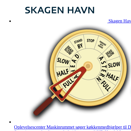
Skagen Havn
Oplevelsescenter Maskinrummet søger køkkenmedhjælper til D