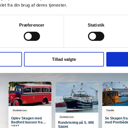
et fra din brug af deres tjenester.
t vist, og ser frem til – sammen med Skagen Sportscenter – at skabe de
Præferencer
Statistik
r til Skagen
Skagen får torsdag den 6. august endnu en travl dag på kr
på den rette køber går nu ind i næste runde
Brøndums Hotel er fortsat ti
t med hele vejen
I et kvart århundrede har NÜ været en del af butiksl
Tillad valgte
Guidede ture
Familie
Guidede ture
Oplev Skagen med
Se Skagen fra
Bedford bussen fra
med Postbåde
Rundvisning på S. 486
1937
Sajoni