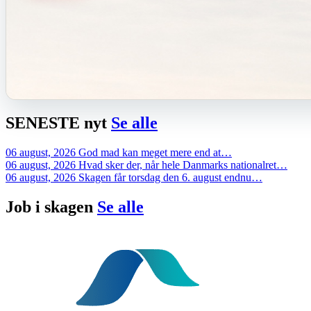
SENESTE
nyt
Se alle
06 august, 2026
God mad kan meget mere end at…
06 august, 2026
Hvad sker der, når hele Danmarks nationalret…
06 august, 2026
Skagen får torsdag den 6. august endnu…
Job i
skagen
Se alle