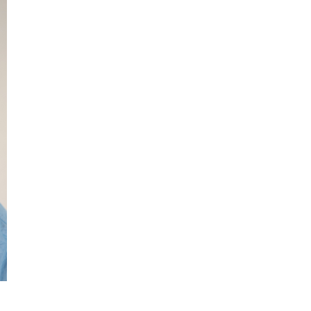
Familie
dford
Se Skagen fra søsiden 
Guidede ture
Postbåden Tunø
Rundvisning på S. 486 Sajoni
7. aug.
7. aug.