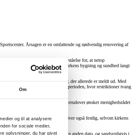
n Sportscenter. Årsagen er en omfattende og nødvendig renovering af
slutningen er truffet med stor forståelse for, at netop
æstetiske årsager, men for at sikre kirkens bygning og sundhed langt
klassekammerater – på de tidspunkter, der allerede er meldt ud. Med
eret som en vigtig læring fra coronaperioden, hvor restriktioner tvang
Om
å én gang ville være for udfordrende. Derudover ønsker menighedsrådet
m med alter og knæfald. Musikken bliver også festlig, selvom kirkens
 medier og til at analysere
nden for sociale medier,
e oplysninger, du har givet
 søndagshøjmesse – men i så fald på en anden dato, og sandsynligvis i