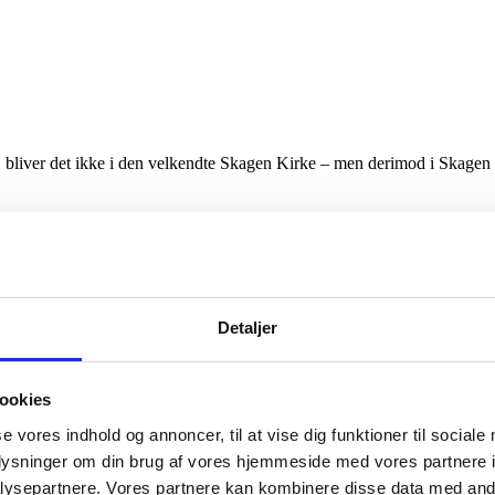
6, bliver det ikke i den velkendte Skagen Kirke – men derimod i Skage
elle Bundgaard Laursen og Skagen og Hulsig Kirkers Menighedsråd, at be
 årevis. Renoveringen af Skagen Kirke er dog uundgåelig – ikke kun af 
igt fokus på, at alle konfirmander fortsat kan fejres samlet med deres 
an være med, uden at man skal vælge nære gæster fra. Netop det blev vurd
Detaljer
valgt fra, da både kapacitet og muligheden for at samle hele klasser p
ende også finder sted.
ookies
ulvbelægning, afskærmning og pynt, så rummet får karakter af et kirkeru
se vores indhold og annoncer, til at vise dig funktioner til sociale
oplysninger om din brug af vores hjemmeside med vores partnere i
ysepartnere. Vores partnere kan kombinere disse data med andr
lbyder kirken muligheden for at flytte konfirmationen til en almindelig