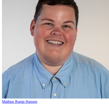
EVENTKALENDER
Oplev events i
Vendsyssel
Guidede ture
Oplev Skagen med Be
Find aktuelle oplevelser, koncerter, kultur,
bussen fra 1937
natur og lokale events.
7. aug.
Se events
Mathias Rump Hansen