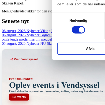
Skagen Kapel.
dem, eller som de har indsaml
Menighedsrådet takker for den store forståelse, der allerede er bleve
Samtykkevalg
Seneste
nyt
Nødvendig
06 august, 2026
Nyheder
Viking Neptune bringer 901 krydstogtgæste
06 august, 2026
Nyheder
Brøndums Hotel skal fortsat sælges: Jagten 
omfattende modernisering meddelte…
05 august, 2026
Nyheder
NÜ Skagen fejrer 25 år – og Stina har være
Afvis
Visit Vendsyssel
EVENTKALENDER
Oplev events i Vendsyssel
Find aktuelle oplevelser, koncerter, kultur, natur og lokale events.
Se events