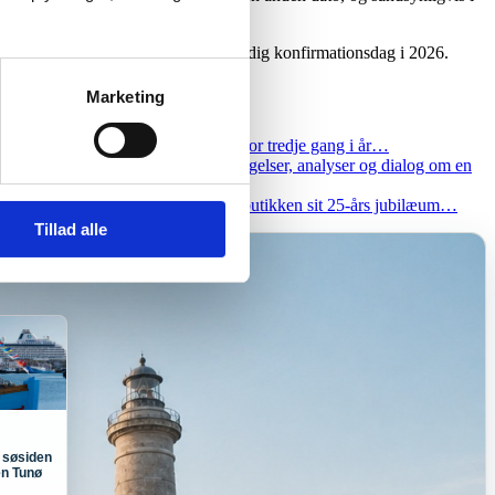
 bedst mulige rammer for en mindeværdig konfirmationsdag i 2026.
Marketing
ydstogtfronten, når Viking Neptune for tredje gang i år…
l salg. Efter mere end et års undersøgelser, analyser og dialog om en
ivet i Skagen. Denne uge fejrer modebutikken sit 25-års jubilæum…
Tillad alle
 søsiden
n Tunø