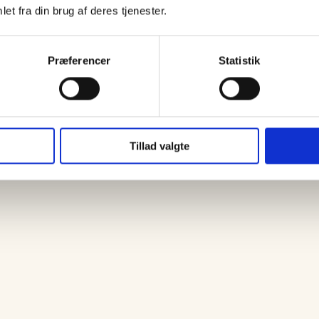
I forbindelse med en straffesag
et fra din brug af deres tjenester.
efterlyser Nordjyllands Politi nu
nedenstående person, med henblik på
varetægtsfængsling. Vicepolitiinspektø
Anders Blak Nybroe fra…
Præferencer
Statistik
Tillad valgte