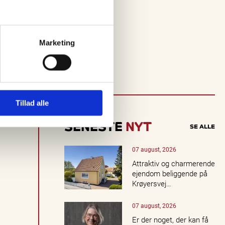
i
n
d
r
a
Marketing
k
t
u
e
ll
e
o
Tillad alle
p
l
SENESTE
NYT
SE ALLE
e
v
e
07 august, 2026
l
Attraktiv og charmerende
s
ejendom beliggende på
e
Krøyersvej…
r,
k
07 august, 2026
o
n
Er der noget, der kan få