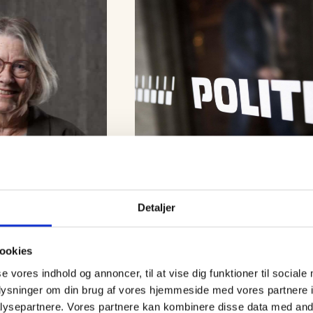
Detaljer
heder
07 august, 2026
Nyheder
avnens
Efterlysning:
ookies
 for Skagen
Nordjyllands Politi
se vores indhold og annoncer, til at vise dig funktioner til sociale
efterlyser 30-årig ma
oplysninger om din brug af vores hjemmeside med vores partnere i
kan få mig op i det røde
ysepartnere. Vores partnere kan kombinere disse data med andr
eg på diverse sociale