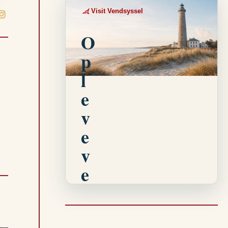
Visit Vendsyssel
EVENTKALENDER
O
p
l
e
v
e
v
e
n
t