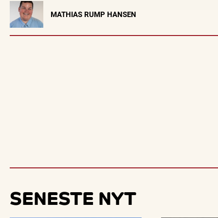
Visit Vendsyssel
MATHIAS RUMP HANSEN
EVENTKALENDER
Oplev events i
Vendsyssel
Guidede ture
Find aktuelle oplevelser, koncerter, kultur,
Oplev Skagen med 
natur og lokale events.
bussen fra 19
Se events
7. aug.
SENESTE
NYT