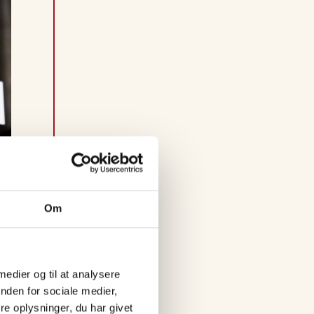
s
i
V
e
n
d
s
y
s
Om
s
e
 medier og til at analysere
l
nd
nden for sociale medier,
e oplysninger, du har givet
F