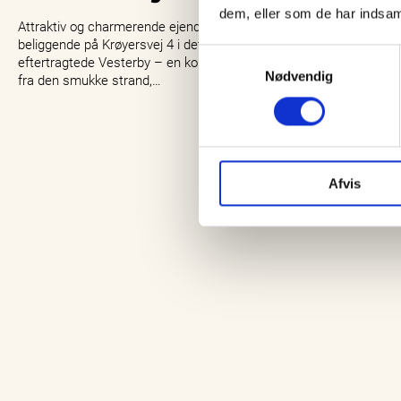
medier…
dem, eller som de har indsaml
Attraktiv og charmerende ejendom
beliggende på Krøyersvej 4 i det
Samtykkevalg
eftertragtede Vesterby – en kort gåtur
Nødvendig
fra den smukke strand,…
Afvis