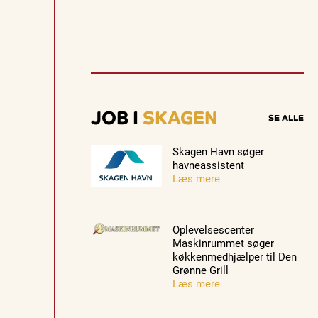
e
v
e
n
t
Guidede ture
Guidede ture
Familie
s
Oplev
Rundvisning
Se Skag
.
Skagen
på S. 486
fra søsi
med
Sajoni
med
Se events
7. aug.
7. aug.
7. aug.
Bedford
Postbåd
JOB I
SKAGEN
SE ALLE
bussen fra
Tunø
1937
Skagen Havn søger
havneassistent
Læs mere
Oplevelsescenter
Maskinrummet søger
køkkenmedhjælper til Den
Grønne Grill
Læs mere