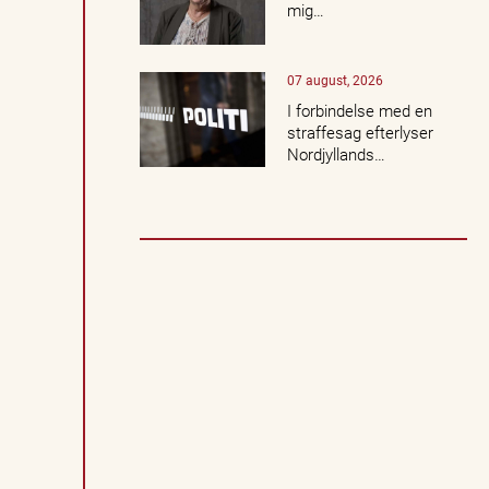
c
mig…
e
r
t
07 august, 2026
e
r,
I forbindelse med en
k
straffesag efterlyser
u
Nordjyllands…
lt
u
r,
n
a
t
u
r
o
g
l
o
k
a
l
e