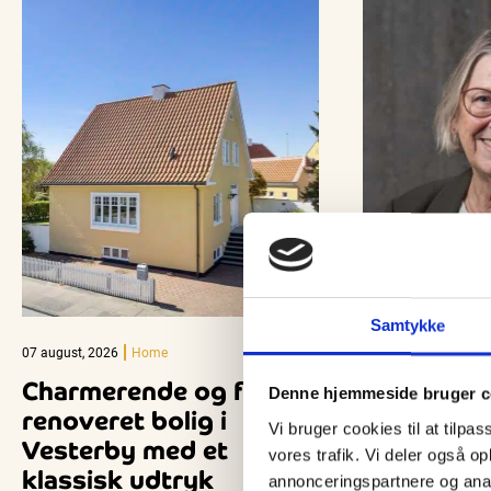
Samtykke
07 august, 2026
Home
07 august, 2026
Ny
Charmerende og flot
Indlæg: H
Denne hjemmeside bruger c
renoveret bolig i
betydning
Vi bruger cookies til at tilpas
Vesterby med et
vores trafik. Vi deler også 
Er der noget, der 
klassisk udtryk
annonceringspartnere og anal
felt, er det, når j