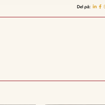
Del på:
Guidede ture
Familie
Bedford
Rundvisning på S. 486
Se Skagen fra søsiden med
37
Sajoni
Postbåden Tunø
7. aug.
7. aug.