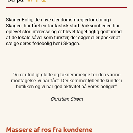
Vendsyssel
Guidede ture
Guidede ture
Familie
Find aktuelle oplevelser, koncerter, kultur,
Oplev
Oplev
Se
natur og lokale events.
SkagenBolig, den nye ejendomsmæglerforretning i
Skagen
Skagen
Skagen
med
med
fra
Skagen, har fået en fantastisk start. Virksomheden har
Se events
8. aug.
8. aug.
8. aug.
Bedford
Bedford
søsiden
oplevet stor interesse og er blevet taget rigtig godt imod
bussen
bussen
med
fra 1937
fra 1937
Postbåd
af de lokale såvel som turister, der søger eller ønsker at
Tunø
sælge deres feriebolig her i Skagen.
“Vi er utroligt glade og taknemmelige for den varme
modtagelse, vi har fået. Der kommer løbende kunder i
butikken og vi har god aktivitet på vores boliger.”
Christian Strøm
Massere af ros fra kunderne