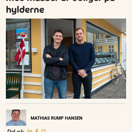
hylderne
Visit Vendsyssel
MATHIAS RUMP HANSEN
EVENTKALENDER
Oplev events i
Del på: