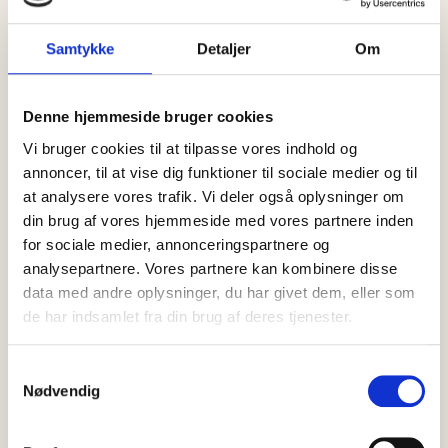
08 august, 2026
Nyheder
Samtykke
Detaljer
Om
Sjælden brugde fundet død ved
Ålbæk – skal undersøges af
Nordsøen Oceanarium
Denne hjemmeside bruger cookies
Vi bruger cookies til at tilpasse vores indhold og
Lørdag den 8. august blev den brugde, som siden torsdag har
været observeret ved Ålbæk i Nordjylland, fundet død cirka…
annoncer, til at vise dig funktioner til sociale medier og til
at analysere vores trafik. Vi deler også oplysninger om
din brug af vores hjemmeside med vores partnere inden
for sociale medier, annonceringspartnere og
analysepartnere. Vores partnere kan kombinere disse
data med andre oplysninger, du har givet dem, eller som
de har indsamlet fra din brug af deres tjenester.
Samtykkevalg
Nødvendig