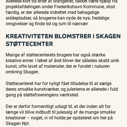
Allerede kort tid efter at orangeriet, takket være hjælp fra
projektafdelingen under Frederikshavn Kommune, stod
færdig, er der allerede indrettet med behagelige
siddepladser, så brugerne kan nyde de nye, fredelige
omgivelser og finde tid og rum til nærvær.
KREATIVITETEN BLOMSTRER I SKAGEN
STØTTECENTER
Mange af støttecenterets brugere har også stærke
kreative evner. I løbet af året bliver der således skabt unik
kunst, ofte lavet af materialer, der er fundet i naturen
omkring Skagen.
Støttecenteret har for nyligt fået tilladelse til at sælge
deres smukke kunstværker, og julerierne er allerede i fuld
gang på støtteforeningens værksted.
Der er derfor formentligt udsigt til, at der inden alt for
længe vil blive indbudt til julesalg af de mange smukke
kreationer – noget, vi vil holde jer opdateret om her på
Skagen Nyt.