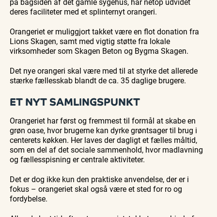
på bagsiden af det gamle sygehus, har netop udvidet
Bedford
Bedford
søsiden
deres faciliteter med et splinternyt orangeri.
bussen
bussen
med
fra 1937
fra 1937
Postbåd
Tunø
Orangeriet er muliggjort takket være en flot donation fra
Lions Skagen, samt med vigtig støtte fra lokale
virksomheder som Skagen Beton og Bygma Skagen.
Det nye orangeri skal være med til at styrke det allerede
stærke fællesskab blandt de ca. 35 daglige brugere.
ET NYT SAMLINGSPUNKT
Orangeriet har først og fremmest til formål at skabe en
grøn oase, hvor brugerne kan dyrke grøntsager til brug i
centerets køkken. Her laves der dagligt et fælles måltid,
som en del af det sociale sammenhold, hvor madlavning
og fællesspisning er centrale aktiviteter.
Det er dog ikke kun den praktiske anvendelse, der er i
fokus – orangeriet skal også være et sted for ro og
fordybelse.