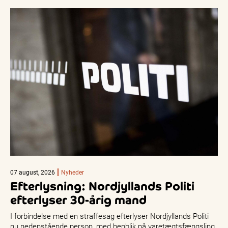
07 august, 2026
Nyheder
Efterlysning: Nordjyllands Politi
efterlyser 30-årig mand
I forbindelse med en straffesag efterlyser Nordjyllands Politi
nu nedenstående person, med henblik på varetægtsfængsling.