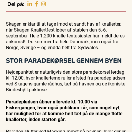
Oplev events i
Del på:
Vendsyssel
Workshop
Guidede ture
Udeliv
Find aktuelle oplevelser, koncerter, kultur,
Hajdissektion
Oplev
Ravtur
natur og lokale events.
Skagen er klar til at tage imod et sandt hav af knallerter,
på
Skagen
og
Naturhistorisk
med
kystvand
når Skagen Knallertfest løber af stablen den 5.-6.
Se events
6. aug.
6. aug.
6. aug.
Museum
Bedford
september. Hele 1.200 knallertentusiaster har meldt deres
bussen
fra 1937
ankomst! De kommer fra hele Danmark, men også fra
Norge, Sverige – og endda helt fra Sydwales.
STOR PARADEKØRSEL GENNEM BYEN
Højdepunktet er naturligvis den store paradekørsel lørdag
kl. 12.00, hvor knallerterne ruller afsted fra paradepladsen
ved Skagens gamle rådhus, tæt på havnen og de ikoniske
Bindesbøll-pakhuse.
Paradepladsen åbner allerede kl. 10.00 via
Fiskergangen, hvor også publikum i år, som noget nyt,
har mulighed for at komme helt tæt på de mange flotte
knallerter, inden starten går.
Paraden slutter ved Maskinrummet på havnen, hvor der er