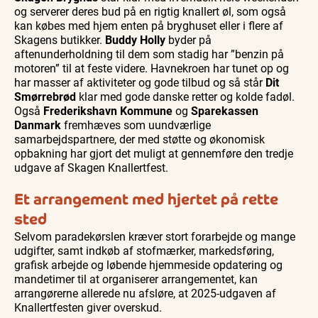
og serverer deres bud på en rigtig knallert øl, som også
kan købes med hjem enten på bryghuset eller i flere af
Skagens butikker.
Buddy Holly
byder på
aftenunderholdning til dem som stadig har ”benzin på
motoren” til at feste videre. Havnekroen har tunet op og
har masser af aktiviteter og gode tilbud og så står
Dit
Smørrebrød
klar med gode danske retter og kolde fadøl.
Også
Frederikshavn Kommune
og
Sparekassen
Danmark
fremhæves som uundværlige
samarbejdspartnere, der med støtte og økonomisk
opbakning har gjort det muligt at gennemføre den tredje
udgave af Skagen Knallertfest.
Et arrangement med hjertet på rette
sted
Selvom paradekørslen kræver stort forarbejde og mange
udgifter, samt indkøb af stofmærker, markedsføring,
grafisk arbejde og løbende hjemmeside opdatering og
mandetimer til at organiserer arrangementet, kan
arrangørerne allerede nu afsløre, at 2025-udgaven af
Knallertfesten giver overskud.