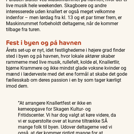
live musik hele weekenden. Skagboere og andre
interesserede uden knallert er også meget velkomne
indenfor – men lørdag fra kl. 13 og et par timer frem, er
Maskinrummet forbeholdt deltagerne, når de kommer
tilbage fra turen.
Fest i byen og på havnen
Årets set-up er nyt, idet festlighederne i højere grad finder
sted i byen og på havnen, hvor lokale aktører skaber
rammerne med live musik, rullefelt, kolde øl, Knallertlir,
bjørne Krammere og ikke mindst glade voksne kvinder og
mænd i læderveste med det ene formål at skabe det gode
fællesskab om deres passion i en by som tager kærligt
imod dem.
”At arrangere Knallertfest er ikke en
kerneopgave for Skagen Kultur- og
Fritidscenter. Vi har dog valgt at køre videre, da
vi er superstolte over at kunne tiltrække SÅ
mange folk til byen. Udover deltagerne ved vi
også, at der kommer rigtigt mange for at