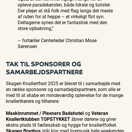
opleve paradekørslen, både lokale og turister.
Der plejer at stå folk med flag langs det meste
af ruten for at heppe – et virkeligt flot syn.
Deltagerne synes det er fantastisk med den
store opbakning,”
– fortæller Centerleder Christian Mose
Sørensen
TAK TIL SPONSORER OG
SAMARBEJDSPARTNERE
Skagen Knallertfest 2025 er blevet til i samarbejde med
en række sponsorer og samarbejdspartnere, som alle er
med til at skabe en mindeværdig oplevelse for de mange
knallertkørere og tilhørere:
Maskinrummet / Plesners Badehotel
og
Veteran
Knallertklubben TOPSTYKKET
åbner dørene og giver
ekstra plads til fællesskab og hygge for knallertfolket.
Skagen Bryghus
står klar med livemusik hele weekenden