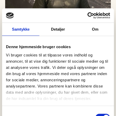
Samtykke
Detaljer
Om
05 august, 2026
Nyheder
NÜ Skagen fejrer 25 år – og Stina
Denne hjemmeside bruger cookies
har været med hele vejen
Vi bruger cookies til at tilpasse vores indhold og
I et kvart århundrede har NÜ været en del af butikslivet i
annoncer, til at vise dig funktioner til sociale medier og til
Skagen. Denne uge fejrer modebutikken sit 25-års jubilæum…
at analysere vores trafik. Vi deler også oplysninger om
din brug af vores hjemmeside med vores partnere inden
for sociale medier, annonceringspartnere og
analysepartnere. Vores partnere kan kombinere disse
data med andre oplysninger, du har givet dem, eller som
de har indsamlet fra din brug af deres tjenester.
Samtykkevalg