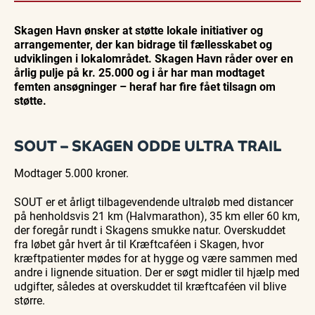
Workshop
Guidede ture
Udeliv
Find aktuelle oplevelser, koncerter, kultur,
Hajdissektion
Oplev
Ravtur
natur og lokale events.
Skagen Havn ønsker at støtte lokale initiativer og
på
Skagen
og
Naturhistorisk
med
kystvand
arrangementer, der kan bidrage til fællesskabet og
Se events
6. aug.
6. aug.
6. aug.
Museum
Bedford
udviklingen i lokalområdet. Skagen Havn råder over en
bussen
fra 1937
årlig pulje på kr. 25.000 og i år har man modtaget
femten ansøgninger – heraf har fire fået tilsagn om
støtte.
SOUT – SKAGEN ODDE ULTRA TRAIL
Modtager 5.000 kroner.
SOUT er et årligt tilbagevendende ultraløb med distancer
på henholdsvis 21 km (Halvmarathon), 35 km eller 60 km,
der foregår rundt i Skagens smukke natur. Overskuddet
fra løbet går hvert år til Kræftcaféen i Skagen, hvor
kræftpatienter mødes for at hygge og være sammen med
andre i lignende situation. Der er søgt midler til hjælp med
udgifter, således at overskuddet til kræftcaféen vil blive
større.