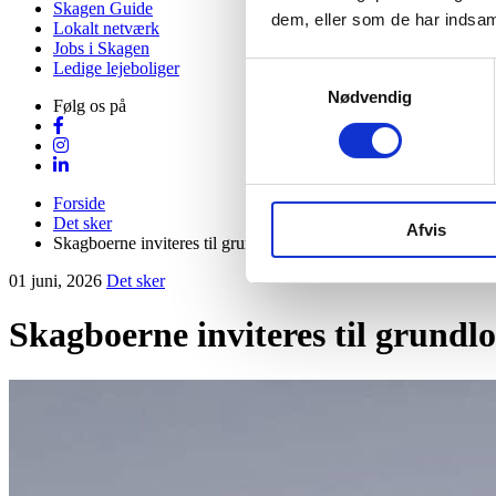
Skagen Guide
dem, eller som de har indsaml
Lokalt netværk
Jobs i Skagen
Ledige lejeboliger
Samtykkevalg
Nødvendig
Følg os på
Forside
Det sker
Afvis
Skagboerne inviteres til grundlovsmøde på Kystmuseet
01 juni, 2026
Det sker
Skagboerne inviteres til grund