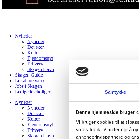
Nyheder
Nyheder
Det sker
Kultur
Ejendomsnyt
Erhverv
Skagen Havn
Skagen Guide
Lokalt netværk
Jobs i Skagen
Ledige lejeboliger
Samtykke
Nyheder
Nyheder
Denne hjemmeside bruger c
Det sker
Kultur
Vi bruger cookies til at tilpas
Ejendomsnyt
vores trafik. Vi deler også 
Erhverv
Skagen Havn
annonceringspartnere og anal