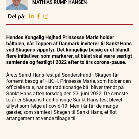
MATHIAS RUMP HANSEN
EVENTKALENDER
Oplev events i
Del på:
Vendsyssel
Workshop
Guidede ture
Udeliv
Find aktuelle oplevelser, koncerter, kultur,
Hajdissektion
Oplev
Ravtur
natur og lokale events.
Hendes Kongelig Højhed Prinsesse Marie holder
på
Skagen
og
Naturhistorisk
med
kystvand
båltalen, når Toppen af Danmark inviterer til Sankt Hans
Se events
6. aug.
6. aug.
6. aug.
Museum
Bedford
ved Skagens vippefyr. Det kongelige besøg er et blandt
bussen
fra 1937
flere initiativer, som markerer, at bålet skal være særligt
samlende og festligt i 2022 efter to års corona-pause.
Årets Sankt Hans-fest på Sønderstrand i Skagen får
fornemt besøg af H.K.H. Prinsesse Marie, som holder den
officielle tale, når det traditionsrige bål bliver tændt på
Sankt Hans-aften torsdag den 23. juni 2022. De seneste
to år er Skagens traditionsrige Sankt Hans-fest blevet
aflyst som følge af covid-19. Men i år får de mange
gæster, som samles i Skagen til Sankt Hans, et flot
arrangement at vende tilbage til.