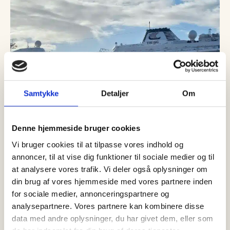
Samtykke
Detaljer
Om
Denne hjemmeside bruger cookies
Vi bruger cookies til at tilpasse vores indhold og
annoncer, til at vise dig funktioner til sociale medier og til
06 august, 2026
Nyheder
Viking Neptune bringer 901
at analysere vores trafik. Vi deler også oplysninger om
din brug af vores hjemmeside med vores partnere inden
krydstogtgæster til Skagen
for sociale medier, annonceringspartnere og
Skagen får torsdag den 6. august endnu en travl dag på
analysepartnere. Vores partnere kan kombinere disse
krydstogtfronten, når Viking Neptune for tredje gang i år…
data med andre oplysninger, du har givet dem, eller som