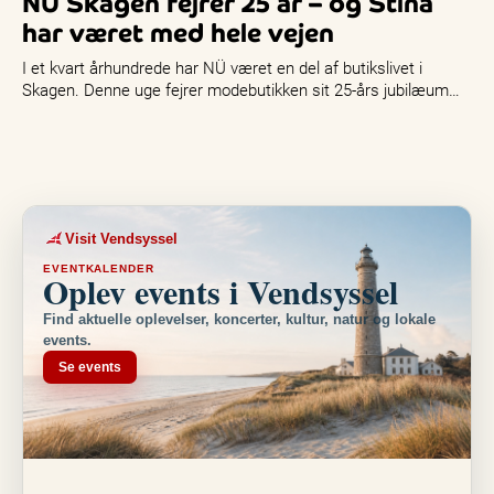
NÜ Skagen fejrer 25 år – og Stina
har været med hele vejen
I et kvart århundrede har NÜ været en del af butikslivet i
Skagen. Denne uge fejrer modebutikken sit 25-års jubilæum…
Visit Vendsyssel
EVENTKALENDER
Oplev events i Vendsyssel
Find aktuelle oplevelser, koncerter, kultur, natur og lokale
events.
Se events