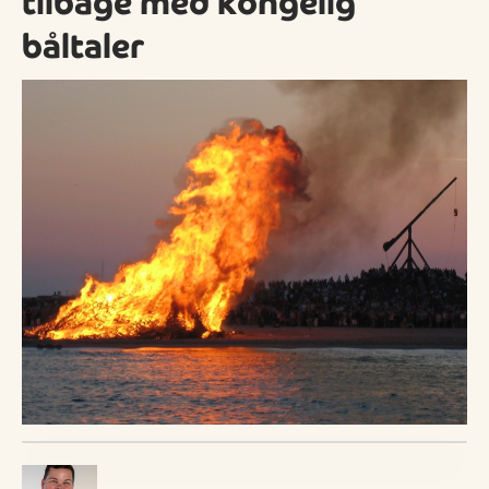
tilbage med kongelig
båltaler
Visit Vendsyssel