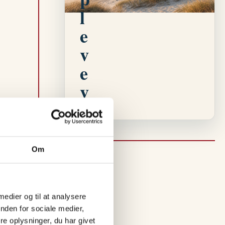
.
l
e
v
e
v
e
n
t
Om
vin
s
i
V
 medier og til at analysere
nden for sociale medier,
e
e oplysninger, du har givet