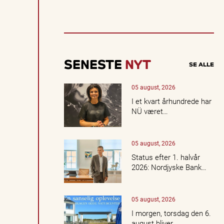
u
e
ll
e
o
p
l
SENESTE
NYT
SE ALLE
e
v
e
05 august, 2026
l
I et kvart århundrede har
s
NÜ været…
e
r,
k
05 august, 2026
o
n
Status efter 1. halvår
c
2026: Nordjyske Bank…
e
r
t
05 august, 2026
e
r,
I morgen, torsdag den 6.
k
august bliver…