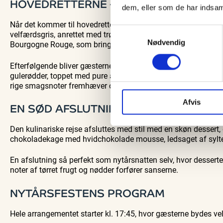
HOVEDRETTERNE – MIDDAGENS HØJD
dem, eller som de har indsaml
Når det kommer til hovedretterne, bliver det næppe mere overdå
Samtykkevalg
velfærdsgris, anrettet med trøffelcreme og friskrevet trøffel
Nødvendig
Bourgogne Rouge, som bringer dybde og kompleksitet til rett
Efterfølgende bliver gæsterne præsenteret for den fjerde re
gulerødder, toppet med pure af jordskokker og brunet smør. D
rige smagsnoter fremhæver oksekødets smag på smukkeste 
Afvis
EN SØD AFSLUTNING PÅ AFTENEN
Den kulinariske rejse afsluttes med stil med en skøn dessert,
chokoladekage med hvidchokolade mousse, ledsaget af syl
En afslutning så perfekt som nytårsnatten selv, hvor desser
noter af tørret frugt og nødder forfører sanserne.
NYTÅRSFESTENS PROGRAM
Hele arrangementet starter kl. 17:45, hvor gæsterne byde