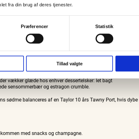
EPUNKT
et fra din brug af deres tjenester.
digt. Den tredje ret består af kroketter af langtidsstegt
. Smagen af de møre grisekroketter ledsages af en kraftfuld
Præferencer
Statistik
en.
t: rosastegt dansk oksemørbrad med soufflé af grøntsager og bag
enne ret serveres med en Ribera del Duero Crianza, hvis dybe o
vis.
Tillad valgte
 der vækker glæde hos enhver dessertelsker: let bagt
tede sensommerbær og estragon crumble.
tens sødme balanceres af en Taylor 10 års Tawny Port, hvis dybe
s velkommen med snacks og champagne.