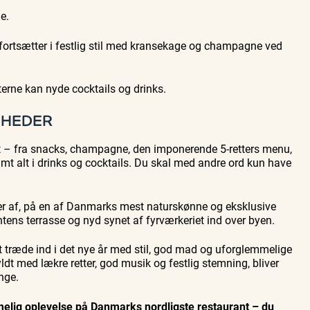
e.
ortsætter i festlig stil med kransekage og champagne ved
terne kan nyde cocktails og drinks.
GHEDER
 – fra snacks, champagne, den imponerende 5-retters menu,
amt alt i drinks og cocktails. Du skal med andre ord kun have
der af, på en af Danmarks mest naturskønne og eksklusive
ntens terrasse og nyd synet af fyrværkeriet ind over byen.
at træde ind i det nye år med stil, god mad og uforglemmelige
t med lækre retter, god musik og festlig stemning, bliver
nge.
mmelig oplevelse på Danmarks nordligste restaurant – du