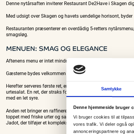
Hajdissektion
Denne nytårsaften inviterer Restaurant De2Have i Skagen dig 
natur og lokale events.
Naturhistorisk 
Se events
6. aug.
Med udsigt over Skagen og havets uendelige horisont, byder 
Restauranten præsenterer en overdådig 5-retters nytårsmenu
smagsløg.
MENUEN: SMAG OG ELEGANCE
Aftenens menu er intet mindre end en gastronomisk rejse gen
Gæsterne bydes velkommen med snacks og champagne, der sæ
Herefter serveres første ret, en delikat cremet hummerbisque
Samtykke
urtesalat. En ret, der straks forfører med sin elegance og dy
med en let syre.
Denne hjemmeside bruger c
Anden ret bringer en raffineret kombination af stegt lys fisk 
toppet med friske urter og safran aioli. Den lethed og friskhe
Vi bruger cookies til at tilpas
Jadot, der tilføjer et komplekst og friskt modspil til fiskens 
vores trafik. Vi deler også 
annonceringspartnere og anal