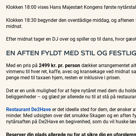
Klokken 18:00 vises Hans Majestæt Kongens første nytårstal
Klokken 18:30 begynder den overdådige middag, og aftenen f
midnat.
Efter midnat tager en DJ over og spiller op til dans, hvor gæs
EN AFTEN FYLDT MED STIL OG FESTLI
Med en pris på
2499 kr. pr. person
dækker arrangementet alt
vinmenu til hver ret, kaffe, avec og kransekage ved midnat s
penge med til taxaen hjem, resten er inklusive i prisen.
Det er en unik mulighed for at fejre nytåret med dem du hol
beliggenheder – og glæd jer allerede nu til at stå på restaura
Restaurant De2Have
er det ideelle sted for dem, der ønsker 
minder. Med udsigten over det smukke Skagen og en aften fyld
nytårsaften på De2Have en begivenhed, som du vil huske læ
Reserver din plads allerede nu for at sikre dig en uforgle