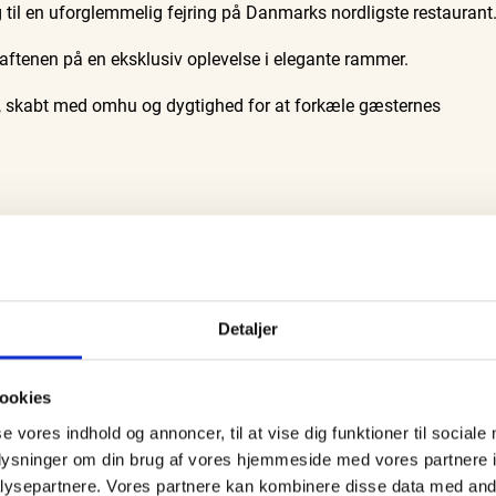
 på
Oplev Skagen med Bedford
til en uforglemmelig fejring på Danmarks nordligste restaurant
Ravtur og kystvandring
Museum
bussen fra 1937
6. aug.
6. aug.
aftenen på en eksklusiv oplevelse i elegante rammer.
, skabt med omhu og dygtighed for at forkæle gæsternes
nem nogle af de mest udsøgte retter.
tter scenen for en overdådig aften.
 med ristede jomfruhummerhaler, syltet fennikel og en frisk
Detaljer
bde af smag, suppleret af en Bourgogne Aligoté, en afbalanceret 
ookies
med kaviar, syltede skorzonerrod og luftigt sauce hollandaise,
d, som retten byder på, får selskab af en Malta Blanc fra Louis
se vores indhold og annoncer, til at vise dig funktioner til sociale
smag.
oplysninger om din brug af vores hjemmeside med vores partnere i
ysepartnere. Vores partnere kan kombinere disse data med andr