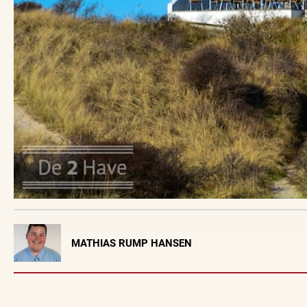
Visit Vendsyssel
MATHIAS RUMP HANSEN
EVENTKALENDER
Oplev events i
Vendsyssel
Workshop
Find aktuelle oplevelser, koncerter, kultur,