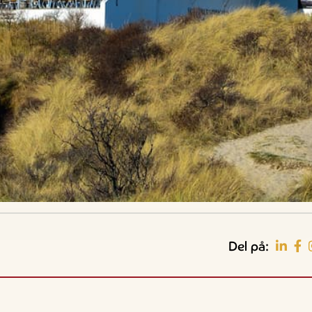
Del på:
Guidede ture
Udeliv