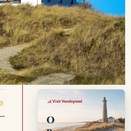
Visit Vendsyssel
EVENTKALENDER
O
p