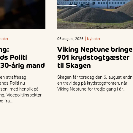
heder
06 august, 2026
Nyheder
ng:
Viking Neptune bringe
ds Politi
901 krydstogtgæster
 30-årig mand
til Skagen
 en straffesag
Skagen får torsdag den 6. august endn
ands Politi nu
en travl dag på krydstogtfronten, når
son, med henblik på
Viking Neptune for tredje gang i år…
g. Vicepolitiinspektør
oe fra…