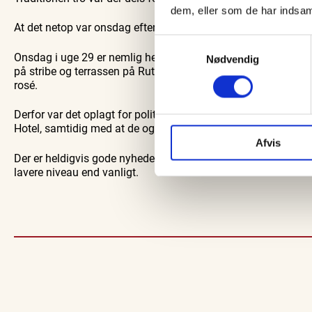
dem, eller som de har indsaml
At det netop var onsdag eftermiddag at der blev udført razzia v
Samtykkevalg
Onsdag i uge 29 er nemlig helt særlig, hvor særligt Ruths Hote
Nødvendig
på stribe og terrassen på Ruths Hotel er booket år i forvejen 
rosé.
Derfor var det oplagt for politiet at stå ved Shell hvor mange 
Hotel, samtidig med at de også kunne kontrollere biler på vej
Afvis
Der er heldigvis gode nyheder. For uden at sætte konkrete tal 
lavere niveau end vanligt.