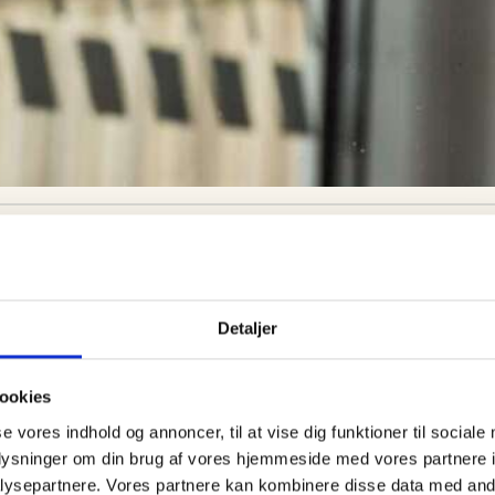
Del på:
Detaljer
ret i går, onsdag eftermiddag.
Guidede ture
Familie
Bedford
Rundvisning på S. 486
Se Skagen fra søsiden med
37
Sajoni
Postbåden Tunø
ne gang ved Shell tanken på Frederikshavnsvej.
ookies
7. aug.
7. aug.
se vores indhold og annoncer, til at vise dig funktioner til sociale
selsstyrelsen samt motorsturelsen også deltog i onsdagens razzia
oplysninger om din brug af vores hjemmeside med vores partnere i
ysepartnere. Vores partnere kan kombinere disse data med andr
 førerne skulle være påvirket af alkohol og/eller narkotika.