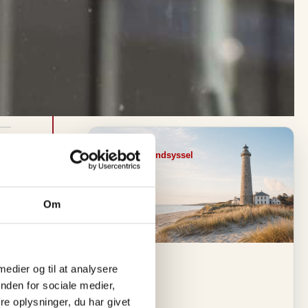
Visit Vendsyssel
EVENTKALENDER
O
Om
p
l
e
 medier og til at analysere
.
nden for sociale medier,
v
e oplysninger, du har givet