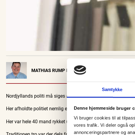
Visit Vendsyssel
MATHIAS RUMP HANSEN
EVENTKALENDER
Oplev events i
Vendsyssel
Samtykke
Nordjyllands politi må siges at have været stærkt repræsente
Guidede ture
Find aktuelle oplevelser, koncerter, kultur,
Oplev Skagen med 
natur og lokale events.
bussen fra 19
Her afholdte politiet nemlig en af de vanlige razziaer – den
Denne hjemmeside bruger c
Se events
7. aug.
Vi bruger cookies til at tilpas
Her var hele 40 mand rykket ud for politiet, ligesom at færd
vores trafik. Vi deler også 
annonceringspartnere og anal
Traditionen tro var der dels fokus på selve bilerne samt på om