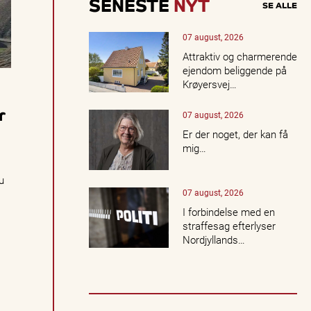
SENESTE
NYT
SE ALLE
e
v
e
07 august, 2026
l
Attraktiv og charmerende
s
ejendom beliggende på
e
Krøyersvej…
r,
k
r
07 august, 2026
o
n
Er der noget, der kan få
c
mig…
e
r
u
t
07 august, 2026
e
r,
I forbindelse med en
k
straffesag efterlyser
u
Nordjyllands…
lt
u
r,
n
a