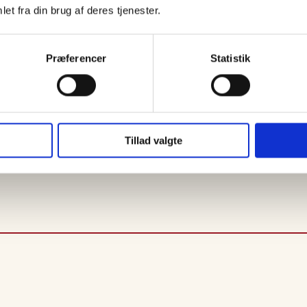
et fra din brug af deres tjenester.
ar imidlertid intet tilfælde.
l er omdrejningspunktet. Det er her de store og dyre biler holder
Præferencer
Statistik
til den store og traditionsrige eftermiddagsfest med skaldyr og
af gæsterne kørte forbi på vej til og fra festlighederne på Ruths
 ind og ud af Skagen.
Tillad valgte
på, så oplyser Jess Falberg til TV2 Nord at “fangsten” ligger på 