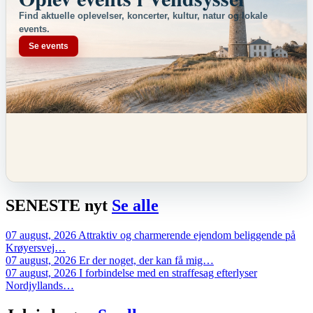
Find aktuelle oplevelser, koncerter, kultur, natur og lokale
events.
Se events
SENESTE
nyt
Se alle
07 august, 2026
Attraktiv og charmerende ejendom beliggende på
Krøyersvej…
07 august, 2026
Er der noget, der kan få mig…
07 august, 2026
I forbindelse med en straffesag efterlyser
Nordjyllands…