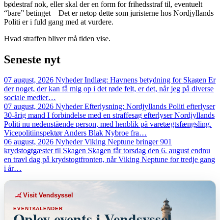
bødestraf nok, eller skal der en form for frihedsstraf til, eventuelt
“bare” betinget – Det er netop dette som juristerne hos Nordjyllands
Politi er i fuld gang med at vurdere.
Hvad straffen bliver må tiden vise.
Seneste
nyt
07 august, 2026
Nyheder
Indlæg: Havnens betydning for Skagen
Er
der noget, der kan få mig op i det røde felt, er det, når jeg på diverse
sociale medier…
07 august, 2026
Nyheder
Efterlysning: Nordjyllands Politi efterlyser
30-årig mand
I forbindelse med en straffesag efterlyser Nordjyllands
Politi nu nedenstående person, med henblik på varetægtsfængsling.
Vicepolitiinspektør Anders Blak Nybroe fra…
06 august, 2026
Nyheder
Viking Neptune bringer 901
krydstogtgæster til Skagen
Skagen får torsdag den 6. august endnu
en travl dag på krydstogtfronten, når Viking Neptune for tredje gang
i år…
Visit Vendsyssel
EVENTKALENDER
Oplev events i Vendsyssel