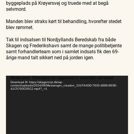
byggeplads på Krøyersvej og truede med at begå
selvmord.
Manden blev straks kørt til behandling, hvorefter stedet
blev rømmet.
Tak til indsatsen til Nordjyllands Beredskab fra både
Skagen og Frederikshavn samt de mange politibetjente
samt forhandlerteam som i samlet indsats fik den 69-
årige mand talt sikkert ned på jorden igen.
Videoafspiller
Media error: Format(s) not supported or source(s) not found
Download fil: https://skagennyt.dk/wp-
content/uploads/2024/09/Messenger_creation_101F4ADD-7630-4888-8E9E-
41C570DC05C2.mp4?_=1