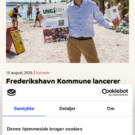
10 august, 2026
Nyheder
Frederikshavn Kommune lancerer
hjemmeside målrettet unge
På UNGfrh.dk kan unge bl.a. finde gode mødesteder, se
kulturelle begivenheder, ideer til fritidsaktiviteter, finde
Samtykke
Detaljer
Om
uddannelsestilbud, bolig og jobs. Tidligere…
Denne hjemmeside bruger cookies