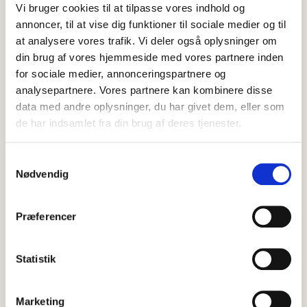
Vi bruger cookies til at tilpasse vores indhold og
annoncer, til at vise dig funktioner til sociale medier og til
at analysere vores trafik. Vi deler også oplysninger om
din brug af vores hjemmeside med vores partnere inden
for sociale medier, annonceringspartnere og
analysepartnere. Vores partnere kan kombinere disse
data med andre oplysninger, du har givet dem, eller som
de har indsamlet fra din brug af deres tjenester.
Samtykkevalg
Nødvendig
10 august, 2026
Nyheder
Præferencer
Golfklubben Hvide Klit rykker op i
3. division efter stærk afslutning
Statistik
Der var både spænding, forløsning og masser at glæde sig
over, da sidste spillerunde i DGU’s holdturnering blev afviklet i…
Marketing