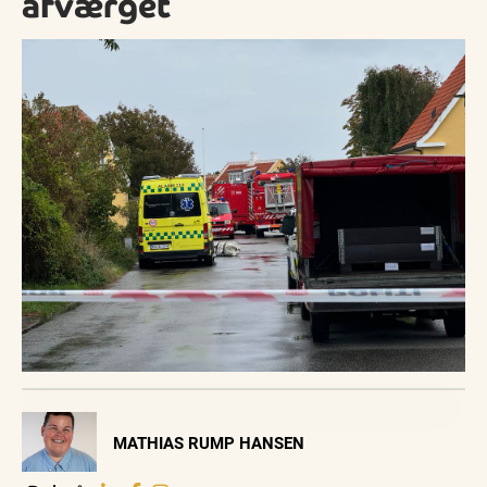
afværget
Visit Vendsyssel
MATHIAS RUMP HANSEN
EVENTKALENDER
Oplev events i