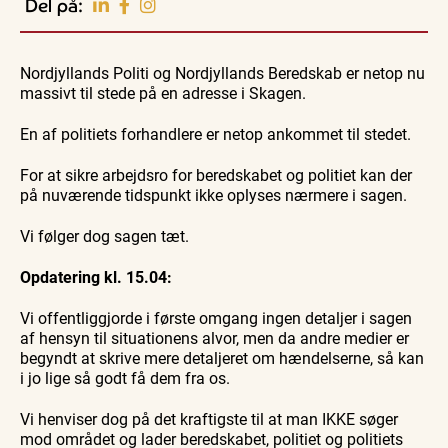
Del på:
Vendsyssel
Familie
Familie
Guidede ture
Se
Se
Find aktuelle oplevelser, koncerter, kultur,
Rundvisning
Skagen
Skagen
natur og lokale events.
hos
Nordjyllands Politi og Nordjyllands Beredskab er netop nu
fra
fra
10.
10.
Skagen
søsiden
søsiden
10. aug.
massivt til stede på en adresse i Skagen.
Se events
aug.
aug.
Salmon
med
med
Postbåden
Postbåd
Tunø
Tunø
En af politiets forhandlere er netop ankommet til stedet.
For at sikre arbejdsro for beredskabet og politiet kan der
på nuværende tidspunkt ikke oplyses nærmere i sagen.
Vi følger dog sagen tæt.
Opdatering kl. 15.04:
Vi offentliggjorde i første omgang ingen detaljer i sagen
af hensyn til situationens alvor, men da andre medier er
begyndt at skrive mere detaljeret om hændelserne, så kan
i jo lige så godt få dem fra os.
Vi henviser dog på det kraftigste til at man IKKE søger
mod området og lader beredskabet, politiet og politiets