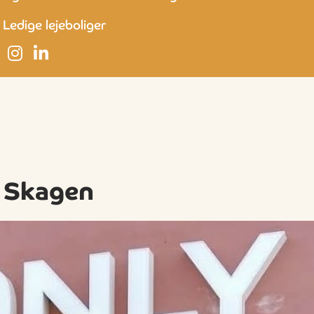
Ledige lejeboliger
i Skagen