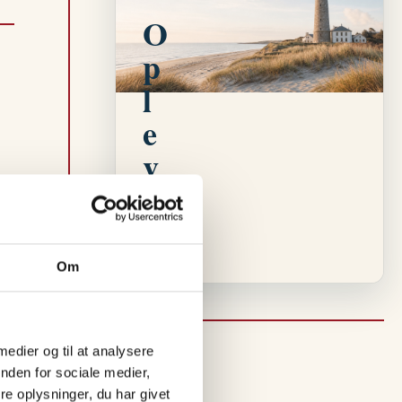
EVENTKALENDER
O
p
l
e
v
e
v
e
Om
n
t
s
 medier og til at analysere
nden for sociale medier,
i
e oplysninger, du har givet