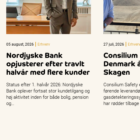
05 august, 2026
Erhverv
27 juli, 2026
Erhver
Nordjyske Bank
Consilium
opjusterer efter travlt
Denmark å
halvår med flere kunder
Skagen
Status efter 1. halvår 2026: Nordjyske
Consilium Safety 
Bank oplever fortsat stor kundetilgang og
førende leverandø
høj aktivitet inden for både bolig, pension
gasdetekteringss
og…
har rødder tilbage