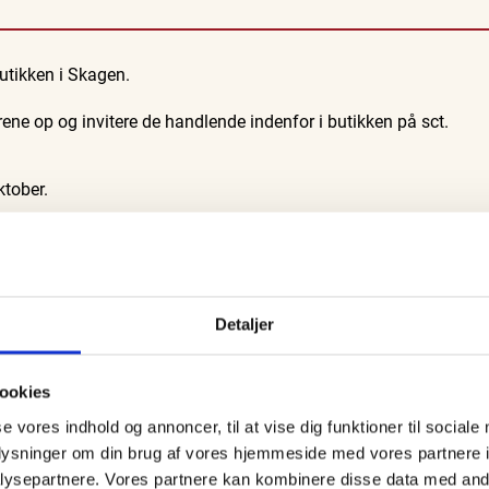
butikken i Skagen.
Guidede ture
Udeliv
 på
Oplev Skagen med Bedford
Ravtur og kystvandring
Museum
bussen fra 1937
ene op og invitere de handlende indenfor i butikken på sct.
6. aug.
6. aug.
ktober.
je til en årlig leje på 254.250 kr.
Detaljer
ookies
se vores indhold og annoncer, til at vise dig funktioner til sociale
oplysninger om din brug af vores hjemmeside med vores partnere i
ysepartnere. Vores partnere kan kombinere disse data med andr