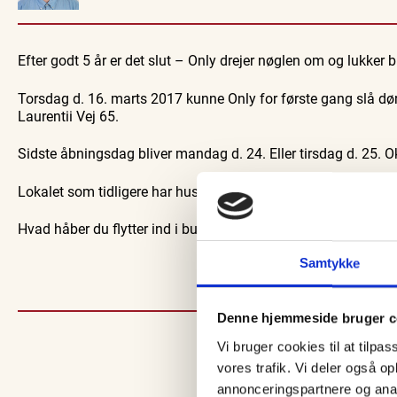
Oplev events i
Vendsyssel
Efter godt 5 år er det slut – Only drejer nøglen om og lukker 
Workshop
Find aktuelle oplevelser, koncerter, kultur,
Hajdissektion
natur og lokale events.
Naturhistorisk 
Torsdag d. 16. marts 2017 kunne Only for første gang slå dør
Se events
6. aug.
Laurentii Vej 65.
Sidste åbningsdag bliver mandag d. 24. Eller tirsdag d. 25. O
Lokalet som tidligere har huset Esthetique Vivienne er sat til le
Hvad håber du flytter ind i butikslokalerne næste gang?
Samtykke
Denne hjemmeside bruger c
Vi bruger cookies til at tilpas
vores trafik. Vi deler også 
annonceringspartnere og anal