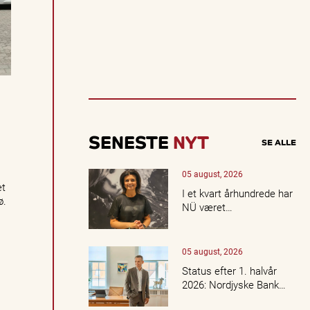
d
a
k
t
u
e
ll
e
o
p
l
SENESTE
NYT
SE ALLE
e
v
e
05 august, 2026
et
l
I et kvart århundrede har
ø.
s
NÜ været…
e
r,
k
05 august, 2026
o
n
Status efter 1. halvår
c
2026: Nordjyske Bank…
e
r