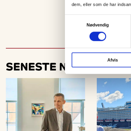
dem, eller som de har indsaml
Samtykkevalg
Nødvendig
Afvis
SENESTE
NYT