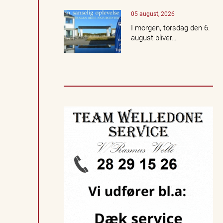
t
05 august, 2026
e
r,
I morgen, torsdag den 6.
k
august bliver…
u
lt
u
r,
n
a
t
u
r
o
g
l
o
k
a
l
e
e
v