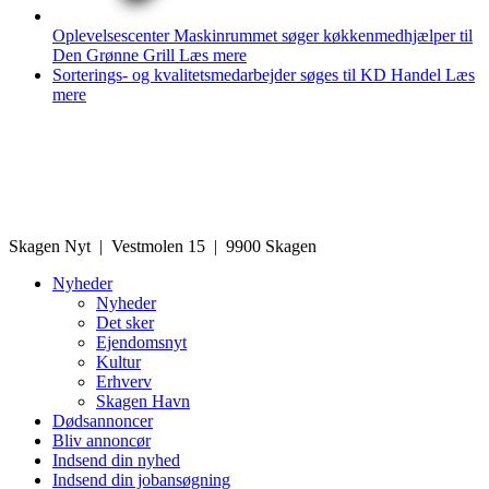
Oplevelsescenter Maskinrummet søger køkkenmedhjælper til
Den Grønne Grill
Læs mere
Sorterings- og kvalitetsmedarbejder søges til KD Handel
Læs
mere
Skagen Nyt | Vestmolen 15 | 9900 Skagen
Nyheder
Nyheder
Det sker
Ejendomsnyt
Kultur
Erhverv
Skagen Havn
Dødsannoncer
Bliv annoncør
Indsend din nyhed
Indsend din jobansøgning