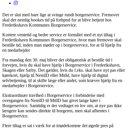
Det er slut med bare lige at svinge rundt borgerservice. Fremover
skal der nemlig bookes tid på forhpnd for at blive betjent hos
Fredetikshavn Kommunes Borgerservice.
Kortere ventetid og bedre service er formålet med et nyt tiltag i
Frederikshavn Kommunes Borgerservice, hvor man fremover skal
bestille tid, inden man møder op i borgerservice, for at få hjælp fra
en medarbejder
Fra mandag den 30. maj bliver det obligatorisk at bestille tid i
forvejen, hvis du skal have hjælp i Borgerservice i Frederikshavn,
Skagen eller Sæby. Det gælder, hvis du f.eks. skal have nyt pas eller
kørekort, hjælp til NemID eller MitId, have hjælp til digital
selvbetjening, til at skifte læge eller andet, som kræver hjælp fra en
medarbejder i Borgerservice.
Ekstraordinær travlhed i Borgerservice i forbindelse med
overgangen fra NemID til MitID har givet lange køer i
Borgerservice. Samtidig er der vedtaget en lov om, at nye pas ikke
længere kan sendes direkte til borgeren, men skal afhentes i
Borgerservice.
Flere tiltag er sat i værk for at imødekomme det øgede pres på