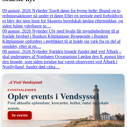
09 august, 2026
Nyheder
Travlt døgn for byens helte: Brand og to
redningsaktioner på under et døgn
Efter en periode med forholdsvis
ro blev der igen brug for Skagens beredskab lørdag eftermiddag, og
siden fulgte yderligere to…
09 august, 2026
Nyheder
Ulv med hvalp får myndighederne til at
fraråde færdsel i Bunken Klitplantage
Besøgende i Bunken
Klitplantage opfordres i øjeblikket til at holde sig væk fra en del af
området, efter at en…
08 august, 2026
Nyheder
Sjælden brugde fundet død ved Ålbæk –
skal undersøges af Nordsøen Oceanarium
Lørdag den 8. august blev
den brugde, som siden torsdag har været observeret ved Ålbæk i
Nordjylland, fundet død cirka…
Visit Vendsyssel
EVENTKALENDER
Oplev events i Vendsyssel
Find aktuelle oplevelser, koncerter, kultur, natur og lokale
events.
Se events