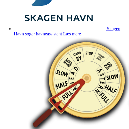
Skagen
Havn søger havneassistent
Læs mere