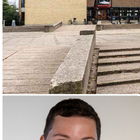
Visit Vendsyssel
EVENTKALENDER
Oplev events i
Vendsyssel
Guidede ture
Guidede ture
Familie
Find aktuelle oplevelser, koncerter, kultur,