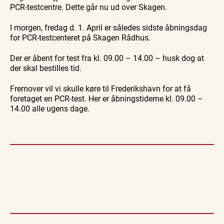
med
med
fra
PCR-testcentre. Dette går nu ud over Skagen.
Se events
8. aug.
8. aug.
8. aug.
Bedford
Bedford
søsiden
bussen
bussen
med
fra 1937
fra 1937
Postbåd
I morgen, fredag d. 1. April er således sidste åbningsdag
Tunø
for PCR-testcenteret på Skagen Rådhus.
Der er åbent for test fra kl. 09.00 – 14.00 – husk dog at
der skal bestilles tid.
Fremover vil vi skulle køre til Frederikshavn for at få
foretaget en PCR-test. Her er åbningstiderne kl. 09.00 –
14.00 alle ugens dage.