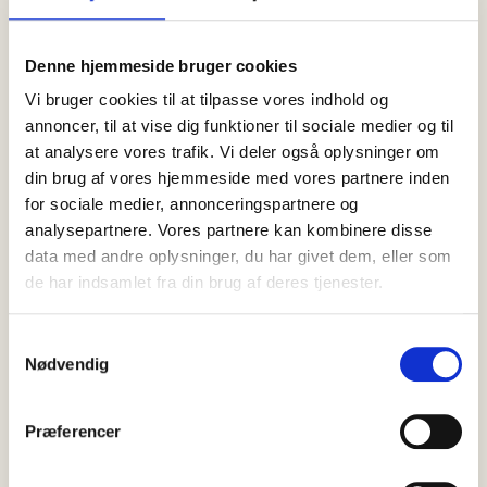
Efterlysning: Nordjyllands Politi
efterlyser 30-årig mand
Denne hjemmeside bruger cookies
I forbindelse med en straffesag efterlyser Nordjyllands Politi
Vi bruger cookies til at tilpasse vores indhold og
nu nedenstående person, med henblik på varetægtsfængsling.
Vicepolitiinspektør Anders Blak Nybroe fra…
annoncer, til at vise dig funktioner til sociale medier og til
at analysere vores trafik. Vi deler også oplysninger om
din brug af vores hjemmeside med vores partnere inden
for sociale medier, annonceringspartnere og
analysepartnere. Vores partnere kan kombinere disse
data med andre oplysninger, du har givet dem, eller som
de har indsamlet fra din brug af deres tjenester.
Samtykkevalg
Nødvendig
Præferencer