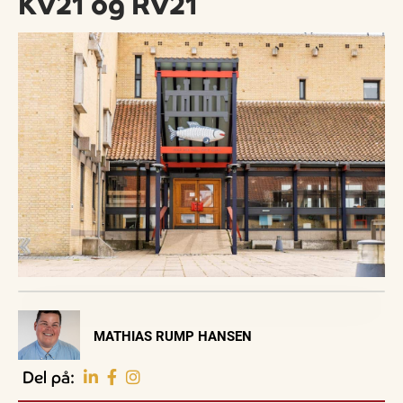
KV21 og RV21
Visit Vendsyssel
MATHIAS RUMP HANSEN
EVENTKALENDER
Oplev events i
Del på:
Vendsyssel
Familie
Familie
Guidede ture