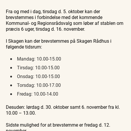
Se
Se
Find aktuelle oplevelser, koncerter, kultur,
Rundvisning
Skagen
Skagen
natur og lokale events.
hos
Fra og med i dag, tirsdag d. 5. oktober kan der
fra
fra
10.
10.
Skagen
søsiden
søsiden
10. aug.
brevstemmes i forbindelse med det kommende
Se events
aug.
aug.
Salmon
med
med
Kommunal- og Regionsrådsvalg som løber af stablen om
Postbåden
Postbåd
Tunø
Tunø
præcis 6 uger, tirsdag d. 16. november.
I Skagen kan der brevstemmes på Skagen Rådhus i
følgende tidsrum:
Mandag: 10.00-15.00
Tirsdag: 10.00-15.00
Onsdag: 10.00-15.00
Torsdag: 10.00-17.00
Fredag: 10.00-14.00
Desuden: lørdag d. 30. oktober samt 6. november fra kl.
10.00 – 13.00.
Sidste mulighed for at brevstemme er fredag d. 12.
november.