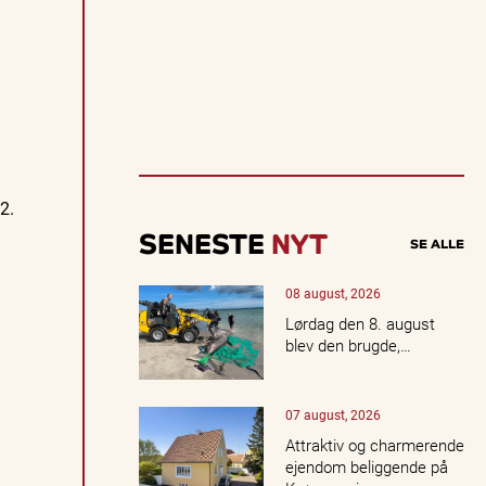
n
d
a
k
t
u
e
ll
e
o
2.
p
l
SENESTE
NYT
SE ALLE
e
v
e
08 august, 2026
l
Lørdag den 8. august
s
blev den brugde,…
e
r,
k
07 august, 2026
o
n
Attraktiv og charmerende
c
ejendom beliggende på
e