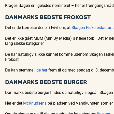
Krages Bageri er ligeledes nomineret – her er fremgangsmå
DANMARKS BEDSTE FROKOST
Det er de færreste der er i tvivl om, at
Skagen Fiskerestaurant
Det er ikke gået MBM (MIn By Media)´s næse forbi. Det er ne
lang række kategorier.
De har naturligvis ikke kunnet komme udenom Skagen Fiskere
Frokost.
Du kan stemme
lige her
frem til og med søndag d. 3. decemb
DANMARKS BEDSTE BURGER
Danmarks bedste burger findes da naturligvis også i Skagen – 
Her er det
McKnudsens
på pladsen ved Vandkunsten som er no
Om de vinder er op til dig og andre der kan stemme
lige her
– 