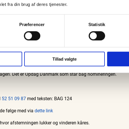
Del på:
et fra din brug af deres tjenester.
og hans team hos Oké på Ruths Hotel er nomineret til prisen s
Guidede ture
Familie
Præferencer
Statistik
Bedford
Oplev Skagen med Bedford
Se Skagen fra søsiden med
37
bussen fra 1937
Postbåden Tunø
8. aug.
8. aug.
 bagerier ligeledes kan prale af at være nomineret som Danmar
Tillad valgte
ageri. Det er Opdag Danmark som står bag nomineringen.
l
52 51 09 87
med teksten: BAG 124
nde følge med via
dette link
 hvor afstemningen lukker og vinderen kåres.