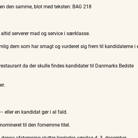
den den samme, blot med teksten: BAG 218
altid serverer mad og service i særklasse.
mlig dem som har smagt og vurderet sig frem til kandidaterne i 
staurant da der skulle findes kandidater til Danmarks Bedste
er.
eller en kandidat gør i al fald.
mineret til den fornemme titel.
denne afstemning slutter ligeledes søndag d. 3. december.