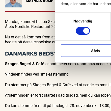
MATHIAS RUMP HANSEN
dem, eller som de har indsaml
EVENTKALENDER
Oplev events i
Vendsyssel
Samtykkevalg
Mandag kunne vi her på Skagen Nyt fortælle at Jack Cramer 
Guidede ture
Nødvendig
Find aktuelle oplevelser, koncerter, kultur,
Oplev Skagen med 
Årets Nordiske Restaurant 2023.
natur og lokale events.
bussen fra 19
Se events
8. aug.
Nu er det så kommet frem at flere af Skagens spisesteder og
bedste på deres respektive områder:
Afvis
DANMARKS BEDSTE BAGERI
Skagen Bageri & Café
er nomineret som Danmarks bedste b
Vinderen findes ved sms-afstemning.
Du stemmer på Skagen Bageri & Café ved at sende en sms ti
Afstemningen er først startet i dag tirsdag, men du kan løbe
Du kan stemme frem til på tirsdag d. 28. november kl. 13.00,