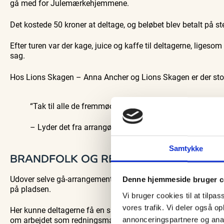
gå med for Julemærkehjemmene.
Det kostede 50 kroner at deltage, og beløbet blev betalt på s
Efter turen var der kage, juice og kaffe til deltagerne, lige
sag.
Hos Lions Skagen – Anna Ancher og Lions Skagen er der sto
“Tak til alle de fremmødte og deres donationer, som m
– Lyder det fra arrangørerne
Samtykke
BRANDFOLK OG REDNINGSFOLK VAR 
Udover selve gå-arrangementet var både brandfolk og brandb
Denne hjemmeside bruger c
på pladsen.
Vi bruger cookies til at tilpas
vores trafik. Vi deler også 
Her kunne deltagerne få en snak med medarbejderne om bland
om arbejdet som redningsmand.
annonceringspartnere og anal