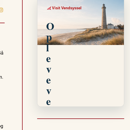
Visit Vendsyssel
EVENTKALENDER
O
p
l
Gå
e
v
e
m.
v
e
n
t
og