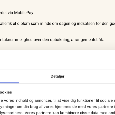
tedet via MobilePay.
som alle fik et diplom som minde om dagen og indsatsen for den g
r taknemmelighed over den opbakning, arrangementet fik.
ed glæde er sendt direkte videre til Julemærkehjemmene.”
Detaljer
OGSÅ MED
iler fra beredskabet samt Skagen Redningsstation repræsentere
ookies
se vores indhold og annoncer, til at vise dig funktioner til sociale
oplysninger om din brug af vores hjemmeside med vores partnere i
t andet muligheden for at blive frivillig brandmand og høre m
ysepartnere. Vores partnere kan kombinere disse data med andr