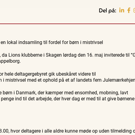
Del på:
Guidede ture
Familie
Bedford
Oplev Skagen med Bedford
Se Skagen fra søsiden med
lokal indsamling til fordel for børn i mistrivsel
37
bussen fra 1937
Postbåden Tunø
8. aug.
8. aug.
da Lions klubberne i Skagen lørdag den 16. maj inviterede til “
ppelborg.
 hele deltagergebyret gik ubeskåret videre til
 i mistrivsel med et ophold på et af landets fem Julemærkehje
e børn i Danmark, der kæmper med ensomhed, mobning, lavt
enge ind til det arbejde, der hver dag er med til at give børnene
3.00, hvor deltagere i alle aldre kunne møde op uden tilmelding 