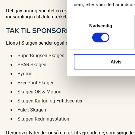
dem, eller som de har indsaml
Det gav arrangementet en ekstra dimension, hvor fællesskab, 
indsamlingen til Julemærkehjemmene.
Samtykkevalg
Nødvendig
TAK TIL SPONSORER OG FRIVILLIGE
Lions i Skagen sender også en stor tak til de sponsorer, der v
SuperBrugsen Skagen
Afvis
SPAR Skagen
Bygma
EzeePrint Skagen
Skagen OK & Motion
Skagen Kultur- og Fritidscenter
Falck Skagen
Skagen Redningsstation.
Derudover lyder der også en tak til vejrguderne, som sørgede 