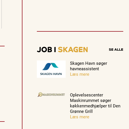
e
v
e
n
t
Guidede ture
Guidede ture
Familie
s
Oplev
Oplev
Se Skag
.
Skagen
Skagen
fra søsi
med
med
med
Se events
8. aug.
8. aug.
8. aug.
Bedford
Bedford
Postbåd
JOB I
SKAGEN
SE ALLE
bussen fra
bussen fra
Tunø
1937
1937
Skagen Havn søger
havneassistent
Læs mere
Oplevelsescenter
Maskinrummet søger
køkkenmedhjælper til Den
Grønne Grill
Læs mere