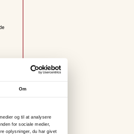
s
i
V
ode
e
n
d
s
y
s
Om
s
t
e
 medier og til at analysere
l
nden for sociale medier,
ere
e oplysninger, du har givet
F