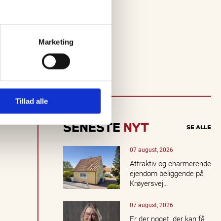
i
n
d
a
Marketing
k
t
u
e
ll
e
Tillad alle
o
p
l
SENESTE
NYT
SE ALLE
e
v
e
07 august, 2026
l
Attraktiv og charmerende
s
ejendom beliggende på
e
Krøyersvej…
r,
k
07 august, 2026
o
n
Er der noget, der kan få