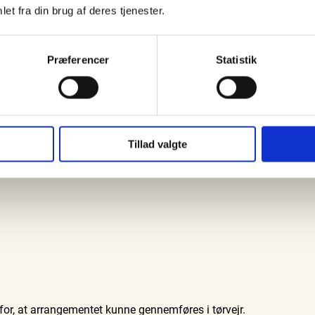
et fra din brug af deres tjenester.
frivillighed og lokal beredskabskultur gik hånd i hånd med
Præferencer
Statistik
ar med til at gøre dagen mulig.
Tillad valgte
for, at arrangementet kunne gennemføres i tørvejr.