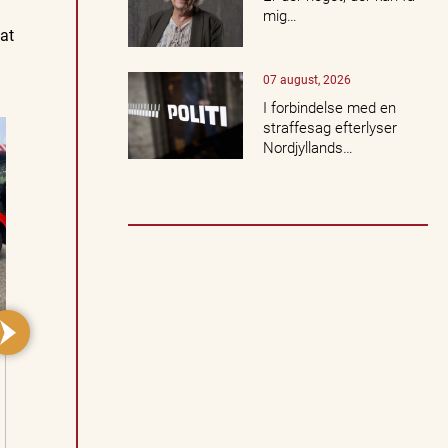
c
mig…
e
at
r
t
07 august, 2026
e
r,
I forbindelse med en
k
straffesag efterlyser
u
Nordjyllands…
lt
u
r,
n
a
t
u
r
o
g
l
o
k
a
l
e