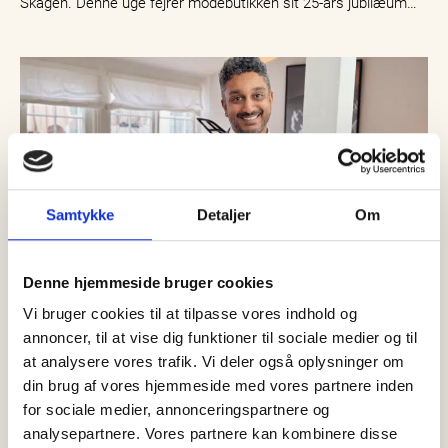
Skagen. Denne uge fejrer modebutikken sit 25-års jubilæum…
Samtykke
Detaljer
Om
Denne hjemmeside bruger cookies
Vi bruger cookies til at tilpasse vores indhold og
annoncer, til at vise dig funktioner til sociale medier og til
at analysere vores trafik. Vi deler også oplysninger om
05 august, 2026
Nyheder
din brug af vores hjemmeside med vores partnere inden
Nyt kapitel på Ruths Hotel: Jacob
for sociale medier, annonceringspartnere og
Brink Lauridsen bliver hotelchef
analysepartnere. Vores partnere kan kombinere disse