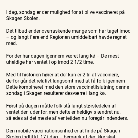
Workshop
Guidede ture
Udeliv
Find aktuelle oplevelser, koncerter, kultur,
Hajdissektion
Oplev
Ravtur
natur og lokale events.
I dag, søndag er der mulighed for at blive vaccineret på
på
Skagen
og
Naturhistorisk
med
kystvand
Skagen Skolen.
Se events
6. aug.
6. aug.
6. aug.
Museum
Bedford
bussen
fra 1937
Dét tilbud er der overraskende mange som har taget imod
– og langt flere end Regionen umiddelbart havde regnet
med.
For der har dagen igennem været lang kø – De mest
uheldige har ventet i op imod 2 1/2 time.
Med til historien hører at der kun er 2 til at vaccinere,
derfor går det relativt langsomt med at få folk igennem –
Dette kombineret med den store vaccinetilslutning denne
søndag i Skagen resulterer desværre i lang kø.
Først på dagen måtte folk stå langt størstedelen af
ventetiden udenfor, men dette er heldigvis ændret nu,
således at det meste af ventetiden nu foregår indendørs.
Den mobile vaccinationsenhed er at finde på Skagen
Skolen indtil kl. 17 i dag – bemærk at der ikke skal