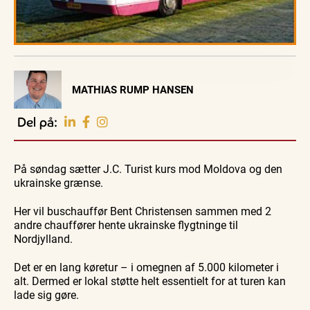
Visit Vendsyssel
MATHIAS RUMP HANSEN
EVENTKALENDER
Oplev events i
Del på:
Vendsyssel
Guidede ture
Guidede ture
Familie
Find aktuelle oplevelser, koncerter, kultur,
Oplev
Oplev
Se
natur og lokale events.
På søndag sætter J.C. Turist kurs mod Moldova og den
Skagen
Skagen
Skagen
med
med
fra
ukrainske grænse.
Se events
9. aug.
9. aug.
9. aug.
Bedford
Bedford
søsiden
bussen
bussen
med
fra 1937
fra 1937
Postbåd
Her vil buschauffør Bent Christensen sammen med 2
Tunø
andre chauffører hente ukrainske flygtninge til
Nordjylland.
Det er en lang køretur – i omegnen af 5.000 kilometer i
alt. Dermed er lokal støtte helt essentielt for at turen kan
lade sig gøre.