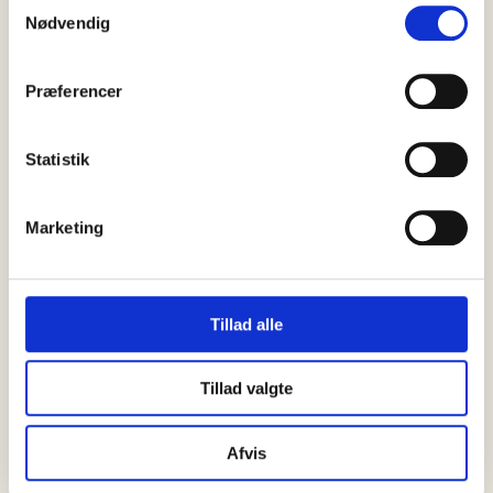
Samtykkevalg
Nødvendig
Præferencer
Statistik
Marketing
09 august, 2026
Nyheder
Ulv med hvalp får myndighederne
til at fraråde færdsel i Bunken
Tillad alle
Klitplantage
Besøgende i Bunken Klitplantage opfordres i øjeblikket til at
Tillad valgte
holde sig væk fra en del af området, efter at en…
Afvis