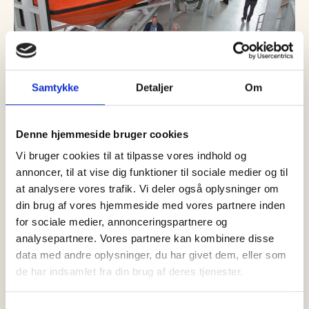
Samtykke
Detaljer
Om
09 august, 2026
Nyheder
Travlt døgn for byens helte: Brand
og to redningsaktioner på under et
Denne hjemmeside bruger cookies
døgn
Vi bruger cookies til at tilpasse vores indhold og
annoncer, til at vise dig funktioner til sociale medier og til
Efter en periode med forholdsvis ro blev der igen brug for
Skagens beredskab lørdag eftermiddag, og siden fulgte
at analysere vores trafik. Vi deler også oplysninger om
yderligere to…
din brug af vores hjemmeside med vores partnere inden
for sociale medier, annonceringspartnere og
analysepartnere. Vores partnere kan kombinere disse
data med andre oplysninger, du har givet dem, eller som
de har indsamlet fra din brug af deres tjenester.