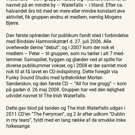
navnet på en mindre by – Waterfalls – i Irland. Efter ca.
halvandet års tid med en mere eller mindre konstant øve
aktivitet, fik gruppen endnu et medlem, nemlig Mogens
Bjerre.
Den første optræden for publikum fandt sted i forbindelse
med Bindslev Harmonikatræf d. 27. juli 2006. Alle
overlevede denne ”debut”, og i 2007 kom der nok et
medlem – Peter – til gruppen, som nu tæller i alt 7 med­
lemmer. Samspillet, hyggen og glæden ved at spille for
diverse publikummer vokser, og i 2008 er der samlet mod
nok til at få lavet en CD-indspilning. Dette foregår via
Funky Sound Studio med lydteknikker Morten
Sønderskov, og den første CD – ”All for me grogg” – kom
på gaden d. 26 maj 2008. Gruppen har ved den lejlighed
ud­videt navnet til The Irish Waterfalls.
Dette gav blod på tanden og The Irish Waterfalls udgav i
2011 CD’en ”The Ferryman”, og 2 år efter udkom ”Dublin
in my tears”, fyldt med en lang række af de smukke irske
folkesange.