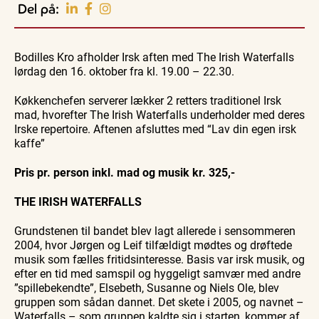
Oplev events i
Del på:
Vendsyssel
Workshop
Guidede ture
Udeliv
Find aktuelle oplevelser, koncerter, kultur,
Hajdissektion
Oplev
Ravtur
natur og lokale events.
Bodilles Kro afholder Irsk aften med The Irish Waterfalls
på
Skagen
og
Naturhistorisk
med
kystvand
lørdag den 16. oktober fra kl. 19.00 – 22.30.
Se events
6. aug.
6. aug.
6. aug.
Museum
Bedford
bussen
fra 1937
Køkkenchefen serverer lækker 2 retters traditionel Irsk
mad, hvorefter The Irish Waterfalls underholder med deres
Irske repertoire. Aftenen afsluttes med “Lav din egen irsk
kaffe”
Pris pr. person inkl. mad og musik kr. 325,-
THE IRISH WATERFALLS
Grundstenen til bandet blev lagt allerede i sensommeren
2004, hvor Jørgen og Leif tilfældigt mødtes og drøftede
musik som fælles fritidsinteresse. Basis var irsk musik, og
efter en tid med samspil og hyggeligt samvær med andre
”spillebekendte”, Else­beth, Susanne og Niels Ole, blev
gruppen som sådan dannet. Det skete i 2005, og navnet –
Waterfalls – som gruppen kald­te sig i starten, kommer af