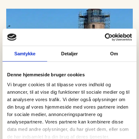
Samtykke
Detaljer
Om
Denne hjemmeside bruger cookies
Vi bruger cookies til at tilpasse vores indhold og
annoncer, til at vise dig funktioner til sociale medier og til
at analysere vores trafik. Vi deler også oplysninger om
din brug af vores hjemmeside med vores partnere inden
06 august, 2026
Det sker
for sociale medier, annonceringspartnere og
Skagen Fiskerestaurant inviterer til
analysepartnere. Vores partnere kan kombinere disse
Svin & Grin
data med andre oplysninger, du har givet dem, eller som
Hvad sker der, når hele Danmarks nationalret kombineres med
de har indsamlet fra din brug af deres tjenester.