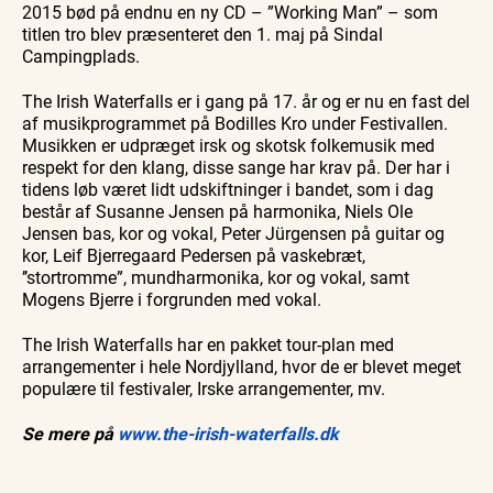
2015 bød på endnu en ny CD – ”Working Man” – som
titlen tro blev præsenteret den 1. maj på Sindal
Campingplads.
The Irish Waterfalls er i gang på 17. år og er nu en fast del
af musikprogrammet på Bodilles Kro under Festivallen.
Mu­sikken er udpræget irsk og skotsk folkemu­sik med
respekt for den klang, disse sange har krav på. Der har i
tidens løb været lidt udskiftninger i bandet, som i dag
består af Susanne Jen­sen på harmonika, Niels Ole
Jensen bas, kor og vokal, Peter Jürgensen på guitar og
kor, Leif Bjerregaard Pedersen på vaske­bræt,
’’stortromme”, mundharmonika, kor og vokal, samt
Mogens Bjerre i forgrunden med vokal.
The Irish Waterfalls har en pakket tour-plan med
arrangementer i hele Nordjylland, hvor de er blevet meget
populære til festivaler, Irske arrangementer, mv.
Se mere på
www.the-irish-waterfalls.dk