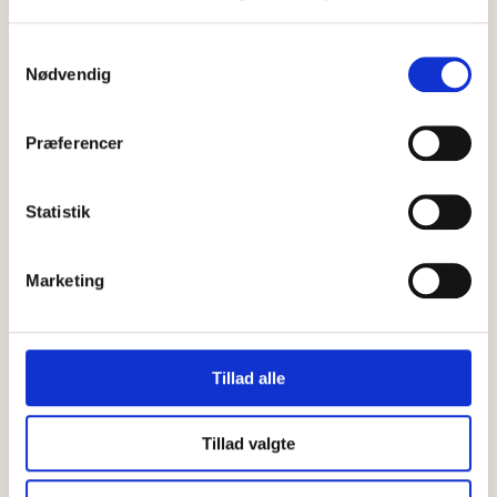
stand-up og udsigt over Skagen Havn? Det kan gæsterne finde
ud…
Samtykkevalg
Nødvendig
Præferencer
Statistik
Marketing
Tillad alle
Tillad valgte
05 august, 2026
Det sker
Yoga, sang og klang mødes i