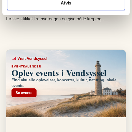
Utzons smukke arkitektur i Skagen
Afvis
I morgen, torsdag den 6. august bliver der mulighed for at
trække stikket fra hverdagen og give både krop og…
Visit Vendsyssel
EVENTKALENDER
Oplev events i Vendsyssel
Find aktuelle oplevelser, koncerter, kultur, natur og lokale
events.
Se events