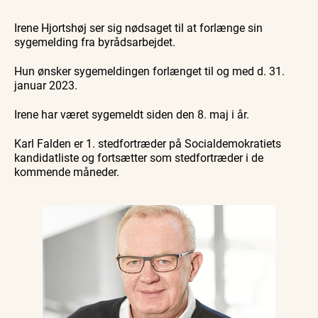
Guidede ture
Guidede ture
Familie
Find aktuelle oplevelser, koncerter, kultur,
Oplev
Oplev
Se
natur og lokale events.
Irene Hjortshøj ser sig nødsaget til at forlænge sin
Skagen
Skagen
Skagen
med
med
fra
sygemelding fra byrådsarbejdet.
Se events
9. aug.
9. aug.
9. aug.
Bedford
Bedford
søsiden
bussen
bussen
med
fra 1937
fra 1937
Postbåd
Hun ønsker sygemeldingen forlænget til og med d. 31.
Tunø
januar 2023.
Irene har været sygemeldt siden den 8. maj i år.
Karl Falden er 1. stedfortræder på Socialdemokratiets
kandidatliste og fortsætter som stedfortræder i de
kommende måneder.