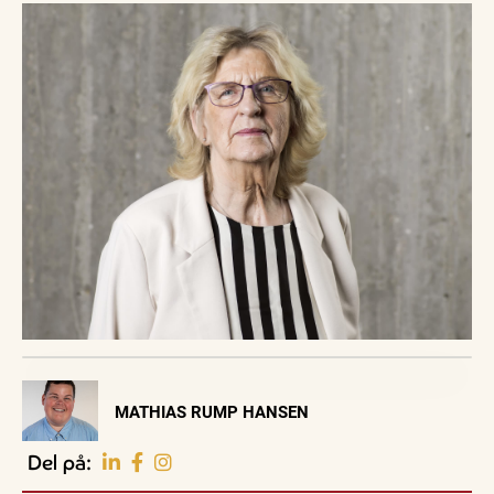
Visit Vendsyssel
MATHIAS RUMP HANSEN
EVENTKALENDER
Oplev events i
Del på:
Vendsyssel