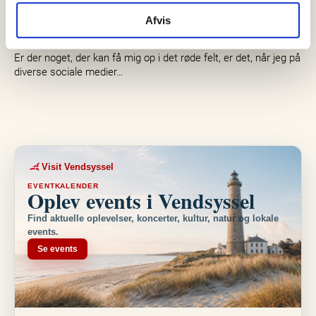
Indlæg: Havnens betydning for
Afvis
Skagen
Er der noget, der kan få mig op i det røde felt, er det, når jeg på
diverse sociale medier…
Visit Vendsyssel
EVENTKALENDER
Oplev events i Vendsyssel
Find aktuelle oplevelser, koncerter, kultur, natur og lokale
events.
Se events