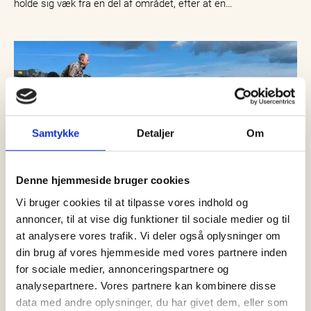
holde sig væk fra en del af området, efter at en…
Samtykke
Detaljer
Om
Denne hjemmeside bruger cookies
Vi bruger cookies til at tilpasse vores indhold og
annoncer, til at vise dig funktioner til sociale medier og til
at analysere vores trafik. Vi deler også oplysninger om
din brug af vores hjemmeside med vores partnere inden
08 august, 2026
Nyheder
for sociale medier, annonceringspartnere og
Sjælden brugde fundet død ved
analysepartnere. Vores partnere kan kombinere disse
Ålbæk – skal undersøges af
data med andre oplysninger, du har givet dem, eller som