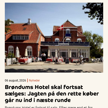
06 august, 2026
Nyheder
Brøndums Hotel skal fortsat
sælges: Jagten på den rette køber
går nu ind i næste runde
Brøndums Hotel er fortsat til salg. Efter mere end et års