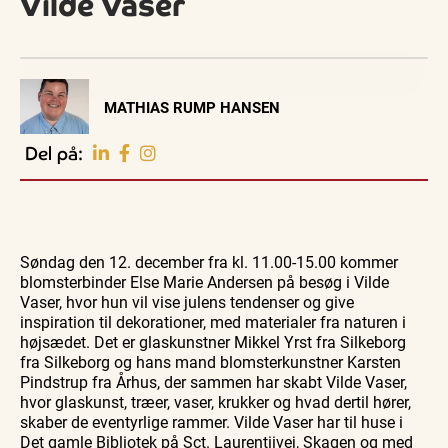
Vilde Vaser
Visit Vendsyssel
MATHIAS RUMP HANSEN
EVENTKALENDER
Oplev events i
Del på:
Vendsyssel
Guidede ture
Guidede ture
Familie
Find aktuelle oplevelser, koncerter, kultur,
Oplev
Rundvisning
Se
natur og lokale events.
Skagen
på S. 486
Skagen
med
Sajoni
fra
Se events
7. aug.
7. aug.
7. aug.
Bedford
søsiden
Søndag den 12. december fra kl. 11.00-15.00 kommer
bussen
med
fra 1937
Postbåd
blomsterbinder Else Marie Andersen på besøg i Vilde
Tunø
Vaser, hvor hun vil vise julens tendenser og give
inspiration til dekorationer, med materialer fra naturen i
højsædet. Det er glaskunstner Mikkel Yrst fra Silkeborg
fra Silkeborg og hans mand blomsterkunstner Karsten
Pindstrup fra Århus, der sammen har skabt Vilde Vaser,
hvor glaskunst, træer, vaser, krukker og hvad dertil hører,
skaber de eventyrlige rammer. Vilde Vaser har til huse i
Det gamle Bibliotek på Sct. Laurentiivej, Skagen og med