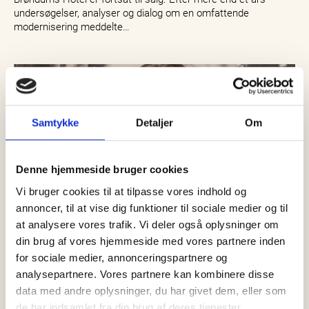
undersøgelser, analyser og dialog om en omfattende
modernisering meddelte…
Samtykke
Detaljer
Om
Denne hjemmeside bruger cookies
Vi bruger cookies til at tilpasse vores indhold og
annoncer, til at vise dig funktioner til sociale medier og til
at analysere vores trafik. Vi deler også oplysninger om
din brug af vores hjemmeside med vores partnere inden
for sociale medier, annonceringspartnere og
analysepartnere. Vores partnere kan kombinere disse
05 august, 2026
Nyheder
data med andre oplysninger, du har givet dem, eller som
NÜ Skagen fejrer 25 år – og Stina
de har indsamlet fra din brug af deres tjenester.