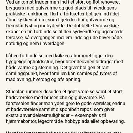
Ved ankomst træder man ind i et stort og flot renoveret
bryggers med gulvvarme og god plads til hverdagens
praktiske funktioner. Herfra fortsætter boligen ind i det
åbne køkken-alrum, som ligeledes har gulvvarme og
fremstår lyst og indbydende. De dobbelte terrassedøre
skaber en fin forbindelse til den sydvendte og ugenerede
terrasse, så overgangen mellem inde og ude bliver både
naturlig og nem i hverdagen.
I åben forbindelse med køkken-alrummet ligger den
hyggelige opholdsstue, hvor brændeovnen bidrager med
både varme og stemning. Det giver boligen et rart
samlingspunkt, hvor familien kan samles på tværs af
madlavning, hverdag og afslapning.
Stueplan rummer desuden et godt værelse samt et stort
badeværelse med bruseniche og gulvvarme. På
førstesalen finder man yderligere to gode værelser, endnu
et badeværelse samt et disponibelt repos, som giver
ekstra anvendelsesmuligheder – eksempelvis til
hjemmekontor, legeområde, hobbyplads eller opbevaring.