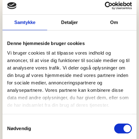
Samtykke
Detaljer
Om
Denne hjemmeside bruger cookies
Vi bruger cookies til at tilpasse vores indhold og
DU KAN BLIVE MEGET KLOGERE PÅ
annoncer, til at vise dig funktioner til sociale medier og til
DENNE BOLIG SAMT SE ENDNU FLERE
at analysere vores trafik. Vi deler også oplysninger om
din brug af vores hjemmeside med vores partnere inden
BILLEDER
HOS HOME
for sociale medier, annonceringspartnere og
analysepartnere. Vores partnere kan kombinere disse
data med andre oplysninger, du har givet dem, eller som
de har indsamlet fra din brug af deres tjenester.
Samtykkevalg
Nødvendig