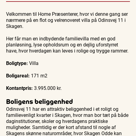
Guidede ture
Guidede ture
Familie
Find aktuelle oplevelser, koncerter, kultur,
Oplev
Oplev
Se
natur og lokale events.
Velkommen til Home Præsenterer, hvor vi denne gang ser
Skagen
Skagen
Skagen
med
med
fra
nærmere på en flot og velrenoveret villa på Odinsvej 11 i
Se events
9. aug.
9. aug.
9. aug.
Bedford
Bedford
søsiden
Skagen.
bussen
bussen
med
fra 1937
fra 1937
Postbåd
Tunø
Her får man en indbydende familievilla med en god
planløsning, lyse opholdsrum og en dejlig uforstyrret
have, hvor hverdagen kan leves i rolige og trygge rammer.
Boligtype:
Villa
Boligareal:
171 m2
Kontantpris:
3.995.000 kr.
Boligens beliggenhed
Odinsvej 11 har en attraktiv beliggenhed i et roligt og
familievenligt kvarter i Skagen, hvor man bor tæt på både
daginstitutioner, skoler og hverdagens praktiske
muligheder. Samtidig er der kort afstand til nogle af
Skagens skønne naturområder, hvor Skagen Odde kan