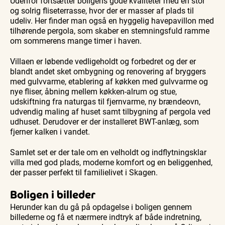
Udenfor fortsætter boligens gode kvaliteter med en stor
og solrig fliseterrasse, hvor der er masser af plads til
udeliv. Her finder man også en hyggelig havepavillon med
tilhørende pergola, som skaber en stemningsfuld ramme
om sommerens mange timer i haven.
Villaen er løbende vedligeholdt og forbedret og der er
blandt andet sket ombygning og renovering af bryggers
med gulvvarme, etablering af køkken med gulvvarme og
nye fliser, åbning mellem køkken-alrum og stue,
udskiftning fra naturgas til fjernvarme, ny brændeovn,
udvendig maling af huset samt tilbygning af pergola ved
udhuset. Derudover er der installeret BWT-anlæg, som
fjerner kalken i vandet.
Samlet set er der tale om en velholdt og indflytningsklar
villa med god plads, moderne komfort og en beliggenhed,
der passer perfekt til familielivet i Skagen.
Boligen i billeder
Herunder kan du gå på opdagelse i boligen gennem
billederne og få et nærmere indtryk af både indretning,