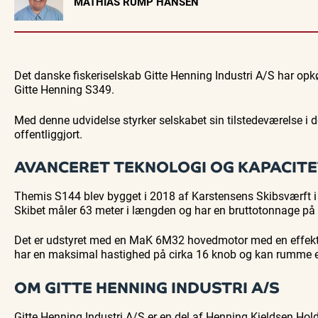
MATHIAS RUMP HANSEN
EVENTKALENDER
Oplev events i
Vendsyssel
Guidede ture
Find aktuelle oplevelser, koncerter, kultur,
Oplev Skagen med 
Det danske fiskeriselskab Gitte Henning Industri A/S har op
natur og lokale events.
bussen fra 19
Gitte Henning S349.
Se events
8. aug.
Med denne udvidelse styrker selskabet sin tilstedeværelse i d
offentliggjort.
AVANCERET TEKNOLOGI OG KAPACIT
Themis S144 blev bygget i 2018 af Karstensens Skibsværft i S
Skibet måler 63 meter i længden og har en bruttotonnage på
Det er udstyret med en MaK 6M32 hovedmotor med en effekt 
har en maksimal hastighed på cirka 16 knob og kan rumme 
OM GITTE HENNING INDUSTRI A/S
Gitte Henning Industri A/S er en del af Henning Kjeldsen Ho