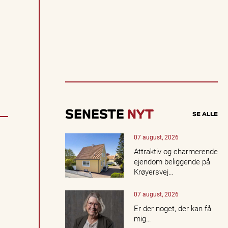
n
d
a
k
t
u
e
ll
e
o
p
l
SENESTE
NYT
SE ALLE
e
v
e
07 august, 2026
l
Attraktiv og charmerende
s
ejendom beliggende på
e
Krøyersvej…
r,
k
07 august, 2026
o
n
Er der noget, der kan få
c
mig…
e