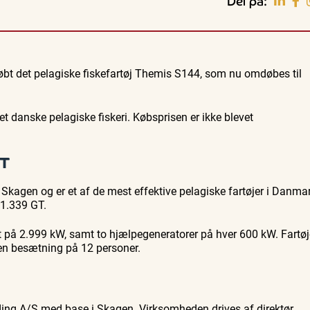
Del på:
Guidede ture
Familie
Bedford
Oplev Skagen med Bedford
Se Skagen fra søsiden med
købt det pelagiske fiskefartøj Themis S144, som nu omdøbes til
37
bussen fra 1937
Postbåden Tunø
8. aug.
8. aug.
et danske pelagiske fiskeri. Købsprisen er ikke blevet
ET
kagen og er et af de mest effektive pelagiske fartøjer i Danmar
 1.339 GT.
på 2.999 kW, samt to hjælpegeneratorer på hver 600 kW. Fartøj
en besætning på 12 personer.
lding A/S med base i Skagen. Virksomheden drives af direktør