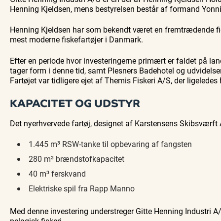
Henning Kjeldsen, mens bestyrelsen består af formand Yonn
Henning Kjeldsen har som bekendt været en fremtrædende figu
mest moderne fiskefartøjer i Danmark.
Efter en periode hvor investeringerne primært er faldet på 
tager form i denne tid, samt Plesners Badehotel og udvidels
Fartøjet var tidligere ejet af Themis Fiskeri A/S, der ligeled
KAPACITET OG UDSTYR
Det nyerhvervede fartøj, designet af Karstensens Skibsværft A/
1.445 m³ RSW-tanke til opbevaring af fangsten
280 m³ brændstofkapacitet
40 m³ ferskvand
Elektriske spil fra Rapp Manno
Med denne investering understreger Gitte Henning Industri A/
pelagisk fiskeri.