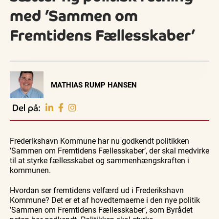
med ’Sammen om
Fremtidens Fællesskaber’
Visit Vendsyssel
MATHIAS RUMP HANSEN
EVENTKALENDER
Oplev events i
Del på:
Vendsyssel
Guidede ture
Guidede ture
Familie
Find aktuelle oplevelser, koncerter, kultur,
Oplev
Oplev
Se
natur og lokale events.
Frederikshavn Kommune har nu godkendt politikken
Skagen
Skagen
Skagen
med
med
fra
’Sammen om Fremtidens Fællesskaber’, der skal medvirke
Se events
8. aug.
8. aug.
8. aug.
Bedford
Bedford
søsiden
til at styrke fællesskabet og sammenhængskraften i
bussen
bussen
med
fra 1937
fra 1937
Postbåd
kommunen.
Tunø
Hvordan ser fremtidens velfærd ud i Frederikshavn
Kommune? Det er et af hovedtemaerne i den nye politik
’Sammen om Fremtidens Fællesskaber’, som Byrådet