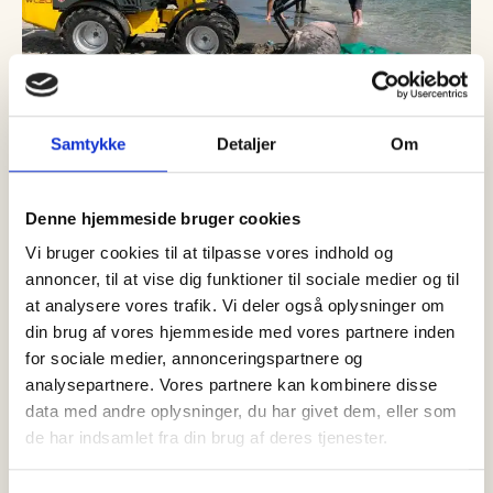
Samtykke
Detaljer
Om
Denne hjemmeside bruger cookies
08 august, 2026
Nyheder
Sjælden brugde fundet død ved
Vi bruger cookies til at tilpasse vores indhold og
Ålbæk – skal undersøges af
annoncer, til at vise dig funktioner til sociale medier og til
at analysere vores trafik. Vi deler også oplysninger om
Nordsøen Oceanarium
din brug af vores hjemmeside med vores partnere inden
Lørdag den 8. august blev den brugde, som siden torsdag har
for sociale medier, annonceringspartnere og
været observeret ved Ålbæk i Nordjylland, fundet død cirka…
analysepartnere. Vores partnere kan kombinere disse
data med andre oplysninger, du har givet dem, eller som
de har indsamlet fra din brug af deres tjenester.