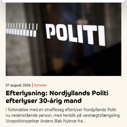
07 august, 2026
Nyheder
Efterlysning: Nordjyllands Politi
efterlyser 30-årig mand
I forbindelse med en straffesag efterlyser Nordjyllands Politi
nu nedenstående person, med henblik på varetægtsfængsling.
Vicepolitiinspektør Anders Blak Nybroe fra…