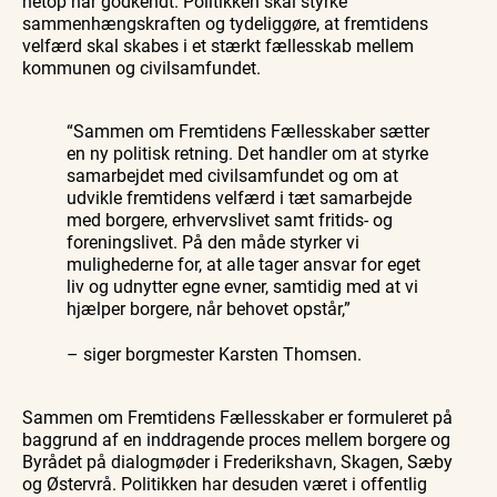
netop har godkendt. Politikken skal styrke
sammenhængskraften og tydeliggøre, at fremtidens
velfærd skal skabes i et stærkt fællesskab mellem
kommunen og civilsamfundet.
“Sammen om Fremtidens Fællesskaber sætter
en ny politisk retning. Det handler om at styrke
samarbejdet med civilsamfundet og om at
udvikle fremtidens velfærd i tæt samarbejde
med borgere, erhvervslivet samt fritids- og
foreningslivet. På den måde styrker vi
mulighederne for, at alle tager ansvar for eget
liv og udnytter egne evner, samtidig med at vi
hjælper borgere, når behovet opstår,”
– siger borgmester Karsten Thomsen.
Sammen om Fremtidens Fællesskaber er formuleret på
baggrund af en inddragende proces mellem borgere og
Byrådet på dialogmøder i Frederikshavn, Skagen, Sæby
og Østervrå. Politikken har desuden været i offentlig