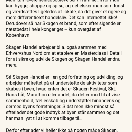
kan hygge, shoppe og spise, og det elsker man som turist
og værdsættes ligeledes af lokale, da det giver et rigere og
mere differentieret handelsliv. Det kan internettet ikke!
Derudover så har Skagen et brand, som efter sigende er
næstbedst i hele kongeriget – kun overgået af
København.
Skagen Handel arbejder bl.a. også sammen med
Erhvervshus Nord om at etablere en Masterclass i Detail
for at sikre og udvikle Skagen og Skagen Handel endnu
mere.
Så Skagen Handel er i en god forfatning og udvikling, og
arbejder målrettet på at understøtte de aktiviteter som
skabes i byen, hvad enten det er Skagen Festival, Skt.
Hans bål, Marathon eller andet, da det er med til at vise
sammenhold, fællesskab og understøtter hinandens og
dermed byens forretninger. Sidst men ikke mindst så
efterlader det gode indtryk at byen står sammen og det
har man lyst til at komme tilbage til…
Derfor efterlader vi heller ikke på nogen måde Skagen.