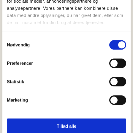
for sociale medier, annonceringspartnere og
analysepartnere. Vores partnere kan kombinere disse
SENESTE
NYT
data med andre oplysninger, du har givet dem, eller som
de har indsamlet fra din brug af deres tjenester.
Samtykkevalg
Nødvendig
Præferencer
Statistik
Marketing
09 august, 2026
Nyheder
Travlt døgn for byens helte: Brand
Tillad alle