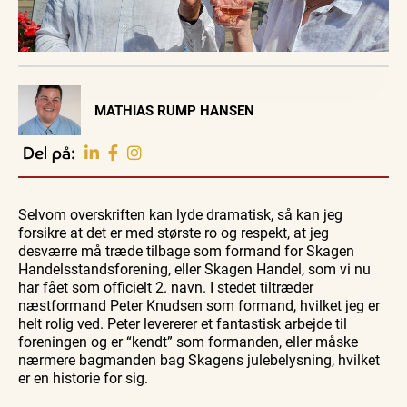
Visit Vendsyssel
MATHIAS RUMP HANSEN
EVENTKALENDER
Oplev events i
Del på:
Vendsyssel
Guidede ture
Guidede ture
Familie
Find aktuelle oplevelser, koncerter, kultur,
Oplev
Oplev
Se
natur og lokale events.
Selvom overskriften kan lyde dramatisk, så kan jeg
Skagen
Skagen
Skagen
med
med
fra
forsikre at det er med største ro og respekt, at jeg
Se events
9. aug.
9. aug.
9. aug.
Bedford
Bedford
søsiden
desværre må træde tilbage som formand for Skagen
bussen
bussen
med
fra 1937
fra 1937
Postbåd
Handelsstandsforening, eller Skagen Handel, som vi nu
Tunø
har fået som officielt 2. navn. I stedet tiltræder
næstformand Peter Knudsen som formand, hvilket jeg er
helt rolig ved. Peter levererer et fantastisk arbejde til
foreningen og er “kendt” som formanden, eller måske
nærmere bagmanden bag Skagens julebelysning, hvilket
er en historie for sig.