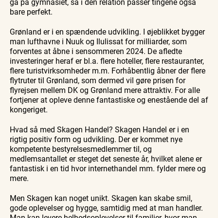
gå på gymnasiet, så i den relation passer tingene også
bare perfekt.
Grønland er i en spændende udvikling. I øjeblikket bygger
man lufthavne i Nuuk og Ilulissat for milliarder, som
forventes at åbne i sensommeren 2024. De afledte
investeringer heraf er bl.a. flere hoteller, flere restauranter,
flere turistvirksomheder m.m. Forhåbentlig åbner der flere
flytruter til Grønland, som dermed vil gøre prisen for
flyrejsen mellem DK og Grønland mere attraktiv. For alle
fortjener at opleve denne fantastiske og enestående del af
kongeriget.
Hvad så med Skagen Handel? Skagen Handel er i en
rigtig positiv form og udvikling. Der er kommet nye
kompetente bestyrelsesmedlemmer til, og
medlemsantallet er steget det seneste år, hvilket alene er
fantastisk i en tid hvor internethandel mm. fylder mere og
mere.
Men Skagen kan noget unikt. Skagen kan skabe smil,
gode oplevelser og hygge, samtidig med at man handler.
Man kan levere helhedsoplevelser til familier, hvor man