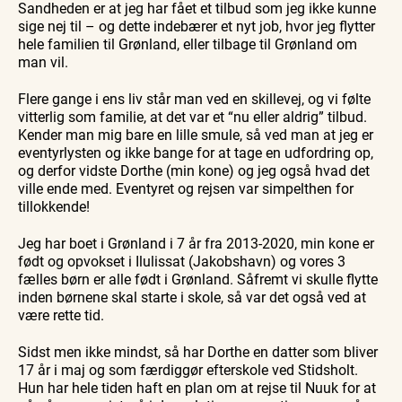
Sandheden er at jeg har fået et tilbud som jeg ikke kunne
sige nej til – og dette indebærer et nyt job, hvor jeg flytter
hele familien til Grønland, eller tilbage til Grønland om
man vil.
Flere gange i ens liv står man ved en skillevej, og vi følte
vitterlig som familie, at det var et “nu eller aldrig” tilbud.
Kender man mig bare en lille smule, så ved man at jeg er
eventyrlysten og ikke bange for at tage en udfordring op,
og derfor vidste Dorthe (min kone) og jeg også hvad det
ville ende med. Eventyret og rejsen var simpelthen for
tillokkende!
Jeg har boet i Grønland i 7 år fra 2013-2020, min kone er
født og opvokset i Ilulissat (Jakobshavn) og vores 3
fælles børn er alle født i Grønland. Såfremt vi skulle flytte
inden børnene skal starte i skole, så var det også ved at
være rette tid.
Sidst men ikke mindst, så har Dorthe en datter som bliver
17 år i maj og som færdiggør efterskole ved Stidsholt.
Hun har hele tiden haft en plan om at rejse til Nuuk for at