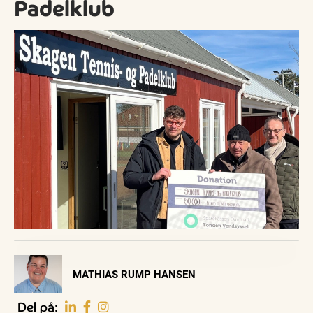
Padelklub
Visit Vendsyssel
MATHIAS RUMP HANSEN
EVENTKALENDER
Oplev events i
Del på: