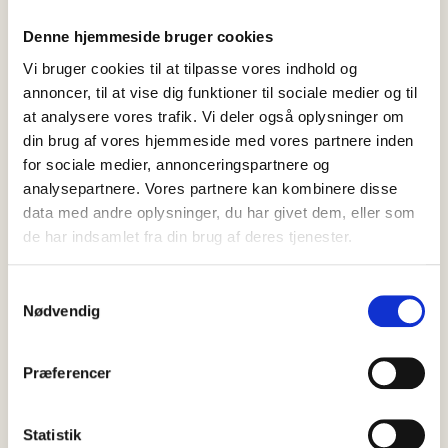
været observeret ved Ålbæk i Nordjylland, fundet død cirka…
Denne hjemmeside bruger cookies
Vi bruger cookies til at tilpasse vores indhold og
annoncer, til at vise dig funktioner til sociale medier og til
at analysere vores trafik. Vi deler også oplysninger om
din brug af vores hjemmeside med vores partnere inden
for sociale medier, annonceringspartnere og
analysepartnere. Vores partnere kan kombinere disse
data med andre oplysninger, du har givet dem, eller som
de har indsamlet fra din brug af deres tjenester.
Samtykkevalg
Nødvendig
Præferencer
07 august, 2026
Nyheder
Indlæg: Havnens betydning for
Statistik
Skagen