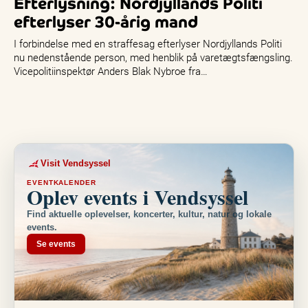
Efterlysning: Nordjyllands Politi
efterlyser 30-årig mand
I forbindelse med en straffesag efterlyser Nordjyllands Politi
nu nedenstående person, med henblik på varetægtsfængsling.
Vicepolitiinspektør Anders Blak Nybroe fra…
Visit Vendsyssel
EVENTKALENDER
Oplev events i Vendsyssel
Find aktuelle oplevelser, koncerter, kultur, natur og lokale
events.
Se events