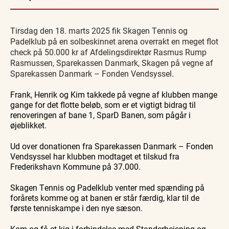
Vendsyssel
Guidede ture
Guidede ture
Familie
Find aktuelle oplevelser, koncerter, kultur,
Oplev
Oplev
Se
natur og lokale events.
Tirsdag den 18. marts 2025 fik Skagen Tennis og
Skagen
Skagen
Skagen
med
med
fra
Se events
8. aug.
8. aug.
8. aug.
Padelklub på en solbeskinnet arena overrakt en meget flot
Bedford
Bedford
søsiden
check på 50.000 kr af Afdelingsdirektør Rasmus Rump
bussen
bussen
med
fra 1937
fra 1937
Postbåd
Rasmussen, Sparekassen Danmark, Skagen på vegne af
Tunø
Sparekassen Danmark – Fonden Vendsyssel.
Frank, Henrik og Kim takkede på vegne af klubben mange
gange for det flotte beløb, som er et vigtigt bidrag til
renoveringen af bane 1, SparD Banen, som pågår i
øjeblikket.
Ud over donationen fra Sparekassen Danmark – Fonden
Vendsyssel har klubben modtaget et tilskud fra
Frederikshavn Kommune på 37.000.
Skagen Tennis og Padelklub venter med spænding på
forårets komme og at banen er står færdig, klar til de
første tenniskampe i den nye sæson.
Kom og få et kig i forbindelse med Standerhejsning og