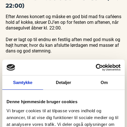
22:00)
Efter Annes koncert og måske en god bid mad fra caféens
hold af kokke, skruer DJ’en op for festen om aftenen, når
dansegulvet åbner kl. 22:00.
Der er lagt op til endnu en festlig aften med god musik og
højt humør, hvor du kan afslutte lørdagen med masser af
dans og god stemning.
14. DECEMBER: DJ OG DANSEGULV
(KL. 22:00)
Den 14. december får du endnu en chance for at slå dig
Samtykke
Detaljer
Om
løs på dansegulvet, når DJ’en spiller de bedste hits. Med
julen lige om hjørnet er stemningen ekstra festlig, og der
er garanti for en aften fyldt med energi og glæde.
Denne hjemmeside bruger cookies
Vi bruger cookies til at tilpasse vores indhold og
Book dit bord til efterårets arrangementer!
annoncer, til at vise dig funktioner til sociale medier og til
at analysere vores trafik. Vi deler også oplysninger om