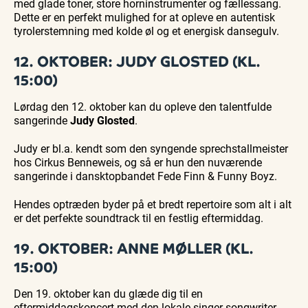
med glade toner, store horninstrumenter og fællessang.
Dette er en perfekt mulighed for at opleve en autentisk
tyrolerstemning med kolde øl og et energisk dansegulv.
12. OKTOBER: JUDY GLOSTED (KL.
15:00)
Lørdag den 12. oktober kan du opleve den talentfulde
sangerinde
Judy Glosted
.
Judy er bl.a. kendt som den syngende sprechstallmeister
hos Cirkus Benneweis, og så er hun den nuværende
sangerinde i dansktopbandet Fede Finn & Funny Boyz.
Hendes optræden byder på et bredt repertoire som alt i alt
er det perfekte soundtrack til en festlig eftermiddag.
19. OKTOBER: ANNE MØLLER (KL.
15:00)
Den 19. oktober kan du glæde dig til en
eftermiddagskoncert med den lokale singer-songwriter