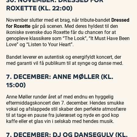
ROXETTE (KL. 22:00)
November slutter med et brag, når tribute-bandet
Dressed
for Roxette
går på scenen. Med deres hyldest til den
ikoniske svenske duo Roxette får du chancen for at
genopleve klassikere som “The Look”, “It Must Have Been
Love” og “Listen to Your Heart”.
Bandet leverer en autentisk og energifyldt koncert, der
med garanti vil få publikum til at synge og danse med.
7. DECEMBER: ANNE MØLLER (KL.
15:00)
Anne Møller runder året af med endnu en hyggelig
eftermiddagskoncert den 7. december. Hendes smukke
vokal og afslappede stil skaber den perfekte atmosfære
til at tage en pause fra juleræset og nyde en god kop
kaffe eller et glas vin i selskab med hendes musik.
7. DECEMBER: DJ OG DANSEGULV (KL.