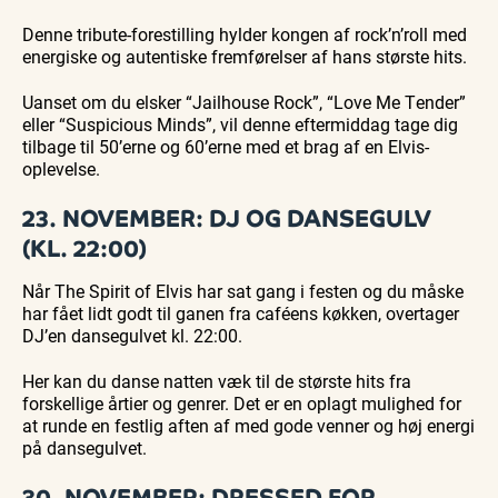
Denne tribute-forestilling hylder kongen af rock’n’roll med
energiske og autentiske fremførelser af hans største hits.
Uanset om du elsker “Jailhouse Rock”, “Love Me Tender”
eller “Suspicious Minds”, vil denne eftermiddag tage dig
tilbage til 50’erne og 60’erne med et brag af en Elvis-
oplevelse.
23. NOVEMBER: DJ OG DANSEGULV
(KL. 22:00)
Når The Spirit of Elvis har sat gang i festen og du måske
har fået lidt godt til ganen fra caféens køkken, overtager
DJ’en dansegulvet kl. 22:00.
Her kan du danse natten væk til de største hits fra
forskellige årtier og genrer. Det er en oplagt mulighed for
at runde en festlig aften af med gode venner og høj energi
på dansegulvet.
30. NOVEMBER: DRESSED FOR