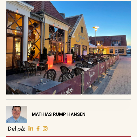
Visit Vendsyssel
MATHIAS RUMP HANSEN
EVENTKALENDER
Oplev events i
Del på:
Vendsyssel