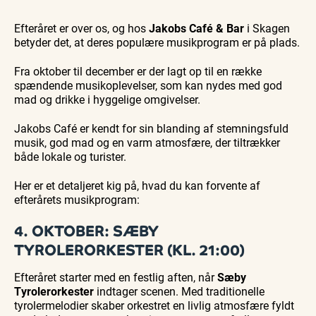
Guidede ture
Guidede ture
Familie
Find aktuelle oplevelser, koncerter, kultur,
Oplev
Oplev
Se
natur og lokale events.
Efteråret er over os, og hos
Jakobs Café & Bar
i Skagen
Skagen
Skagen
Skagen
med
med
fra
betyder det, at deres populære musikprogram er på plads.
Se events
9. aug.
9. aug.
9. aug.
Bedford
Bedford
søsiden
bussen
bussen
med
fra 1937
fra 1937
Postbåd
Fra oktober til december er der lagt op til en række
Tunø
spændende musikoplevelser, som kan nydes med god
mad og drikke i hyggelige omgivelser.
Jakobs Café er kendt for sin blanding af stemningsfuld
musik, god mad og en varm atmosfære, der tiltrækker
både lokale og turister.
Her er et detaljeret kig på, hvad du kan forvente af
efterårets musikprogram:
4. OKTOBER: SÆBY
TYROLERORKESTER (KL. 21:00)
Efteråret starter med en festlig aften, når
Sæby
Tyrolerorkester
indtager scenen. Med traditionelle
tyrolermelodier skaber orkestret en livlig atmosfære fyldt