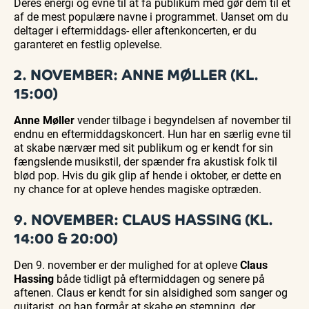
Deres energi og evne til at få publikum med gør dem til et
af de mest populære navne i programmet. Uanset om du
deltager i eftermiddags- eller aftenkoncerten, er du
garanteret en festlig oplevelse.
2. NOVEMBER: ANNE MØLLER (KL.
15:00)
Anne Møller
vender tilbage i begyndelsen af november til
endnu en eftermiddagskoncert. Hun har en særlig evne til
at skabe nærvær med sit publikum og er kendt for sin
fængslende musikstil, der spænder fra akustisk folk til
blød pop. Hvis du gik glip af hende i oktober, er dette en
ny chance for at opleve hendes magiske optræden.
9. NOVEMBER: CLAUS HASSING (KL.
14:00 & 20:00)
Den 9. november er der mulighed for at opleve
Claus
Hassing
både tidligt på eftermiddagen og senere på
aftenen. Claus er kendt for sin alsidighed som sanger og
guitarist, og han formår at skabe en stemning, der