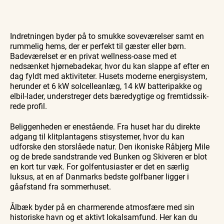
Indretningen byder på to smukke soveværelser samt en
rummelig hems, der er perfekt til gæster eller børn.
Badeværelset er en privat wellness-oase med et
nedsænket hjørnebadekar, hvor du kan slappe af efter en
dag fyldt med aktiviteter. Husets moderne energisystem,
herunder et 6 kW solcelleanlæg, 14 kW batteripakke og
elbil-lader, understreger dets bæredygtige og frem­tids­sik­
re­de profil.
Beliggenheden er enestående. Fra huset har du direkte
adgang til klitplantagens stisystemer, hvor du kan
udforske den storslåede natur. Den ikoniske Råbjerg Mile
og de brede sandstrande ved Bunken og Skiveren er blot
en kort tur væk. For gol­fen­tu­si­a­ster er det en særlig
luksus, at en af Danmarks bedste golfbaner ligger i
gåafstand fra sommerhuset.
Ålbæk byder på en charmerende atmosfære med sin
historiske havn og et aktivt lokalsamfund. Her kan du