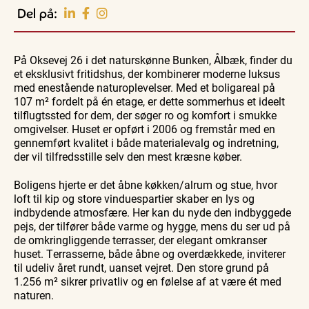
Oplev events i
Del på:
Vendsyssel
Guidede ture
Guidede ture
Familie
Find aktuelle oplevelser, koncerter, kultur,
Oplev
Oplev
Se
natur og lokale events.
På Oksevej 26 i det naturskønne Bunken, Ålbæk, finder du
Skagen
Skagen
Skagen
med
med
fra
et eksklusivt fritidshus, der kombinerer moderne luksus
Se events
9. aug.
9. aug.
9. aug.
Bedford
Bedford
søsiden
med enestående na­tu­ro­p­le­vel­ser. Med et boligareal på
bussen
bussen
med
fra 1937
fra 1937
Postbåd
107 m² fordelt på én etage, er dette sommerhus et ideelt
Tunø
tilflugtssted for dem, der søger ro og komfort i smukke
omgivelser. Huset er opført i 2006 og fremstår med en
gennemført kvalitet i både materialevalg og indretning,
der vil tilfredsstille selv den mest kræsne køber.
Boligens hjerte er det åbne køkken/alrum og stue, hvor
loft til kip og store vinduespartier skaber en lys og
indbydende atmosfære. Her kan du nyde den indbyggede
pejs, der tilfører både varme og hygge, mens du ser ud på
de om­kring­lig­gen­de terrasser, der elegant omkranser
huset. Terrasserne, både åbne og overdækkede, inviterer
til udeliv året rundt, uanset vejret. Den store grund på
1.256 m² sikrer privatliv og en følelse af at være ét med
naturen.