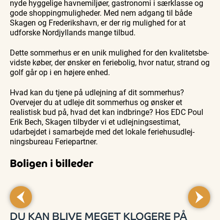
nyde hyggelige havnemiljøer, gastronomi i særklasse og
gode shop­ping­mu­lig­he­der. Med nem adgang til både
Skagen og Frederikshavn, er der rig mulighed for at
udforske Nordjyllands mange tilbud.
Dette sommerhus er en unik mulighed for den kva­li­tets­be­
vid­ste køber, der ønsker en feriebolig, hvor natur, strand og
golf går op i en højere enhed.
Hvad kan du tjene på udlejning af dit sommerhus?
Overvejer du at udleje dit sommerhus og ønsker et
realistisk bud på, hvad det kan indbringe? Hos EDC Poul
Erik Bech, Skagen tilbyder vi et ud­lej­nings­esti­mat,
udarbejdet i samarbejde med det lokale fe­ri­e­hus­ud­lej­
nings­bu­reau Feriepartner.
Boligen i billeder
DU KAN BLIVE MEGET KLOGERE PÅ