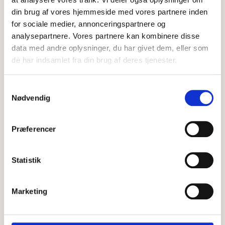
din brug af vores hjemmeside med vores partnere inden
for sociale medier, annonceringspartnere og
analysepartnere. Vores partnere kan kombinere disse
data med andre oplysninger, du har givet dem, eller som
de har indsamlet fra din brug af deres tjenester.
SENESTE
NYT
Samtykkevalg
Nødvendig
Præferencer
Statistik
Marketing