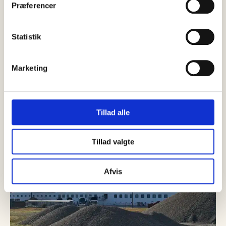
Præferencer
Statistik
SENESTE
NYT
Marketing
Tillad alle
Tillad valgte
Afvis