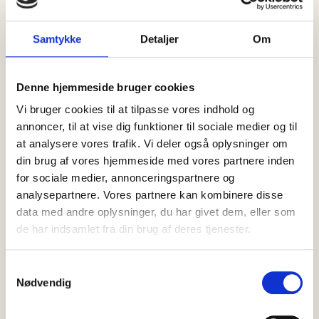
Skagen Fyrmino – en vandreoplevelse
4 timers guidet tur fra kl. 10.00
Samtykke
Detaljer
Om
Vandring med guide i den smukkeste natur forbi de 4
fyrtårne. Du hører om Det Grå Fyr, Skagen West, Det Hvide
Fyr og Vippefyret – og deres historie som uvurderlige
Denne hjemmeside bruger cookies
pejlemærker.
Læs mere og bestil lige
her
Vi bruger cookies til at tilpasse vores indhold og
annoncer, til at vise dig funktioner til sociale medier og til
Skagen Bio: Familien Adams 2
at analysere vores trafik. Vi deler også oplysninger om
Kl. 13.30
din brug af vores hjemmeside med vores partnere inden
Læs mere og køb billet
her
for sociale medier, annonceringspartnere og
Skagen Bio: Nowhere Special
analysepartnere. Vores partnere kan kombinere disse
Kl. 16.00
data med andre oplysninger, du har givet dem, eller som
Læs mere og køb billet
her
de har indsamlet fra din brug af deres tjenester.
Samtykkevalg
Nødvendig