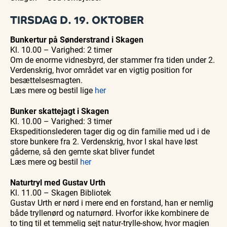
Museum
Bedford
bussen
fra 1937
TIRSDAG D. 19. OKTOBER
Bunkertur på Sønderstrand
i Skagen
Kl. 10.00 – Varighed: 2 timer
Om de enorme vidnesbyrd, der stammer fra tiden under 2.
Verdenskrig, hvor området var en vigtig position for
besættelsesmagten.
Læs mere og bestil lige
her
Bunker skattejagt i Skagen
Kl. 10.00 – Varighed: 3 timer
Ekspeditionslederen tager dig og din familie med ud i de
store bunkere fra 2. Verdenskrig, hvor I skal have løst
gåderne, så den gemte skat bliver fundet
Læs mere og bestil
her
Naturtryl med Gustav Urth
Kl. 11.00 – Skagen Bibliotek
Gustav Urth er nørd i mere end en forstand, han er nemlig
både tryllenørd og naturnørd. Hvorfor ikke kombinere de
to ting til et temmelig sejt natur-trylle-show, hvor magien