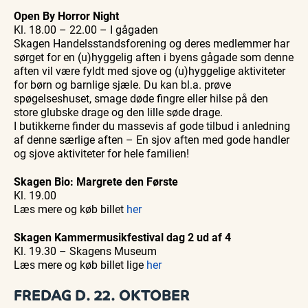
Open By Horror Night
Kl. 18.00 – 22.00 – I gågaden
Skagen Handelsstandsforening og deres medlemmer har
sørget for en (u)hyggelig aften i byens gågade som denne
aften vil være fyldt med sjove og (u)hyggelige aktiviteter
for børn og barnlige sjæle. Du kan bl.a. prøve
spøgelseshuset, smage døde fingre eller hilse på den
store glubske drage og den lille søde drage.
I butikkerne finder du massevis af gode tilbud i anledning
af denne særlige aften – En sjov aften med gode handler
og sjove aktiviteter for hele familien!
Skagen Bio: Margrete den Første
Kl. 19.00
Læs mere og køb billet
her
Skagen Kammermusikfestival dag 2 ud af 4
Kl. 19.30 – Skagens Museum
Læs mere og køb billet lige
her
FREDAG D. 22. OKTOBER