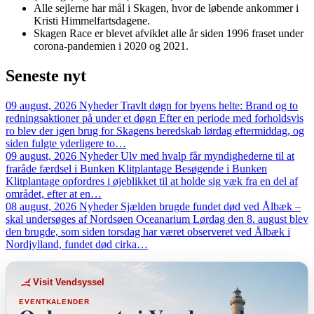
Alle sejlerne har mål i Skagen, hvor de løbende ankommer i
Kristi Himmelfartsdagene.
Skagen Race er blevet afviklet alle år siden 1996 fraset under
corona-pandemien i 2020 og 2021.
Seneste
nyt
09 august, 2026
Nyheder
Travlt døgn for byens helte: Brand og to
redningsaktioner på under et døgn
Efter en periode med forholdsvis
ro blev der igen brug for Skagens beredskab lørdag eftermiddag, og
siden fulgte yderligere to…
09 august, 2026
Nyheder
Ulv med hvalp får myndighederne til at
fraråde færdsel i Bunken Klitplantage
Besøgende i Bunken
Klitplantage opfordres i øjeblikket til at holde sig væk fra en del af
området, efter at en…
08 august, 2026
Nyheder
Sjælden brugde fundet død ved Ålbæk –
skal undersøges af Nordsøen Oceanarium
Lørdag den 8. august blev
den brugde, som siden torsdag har været observeret ved Ålbæk i
Nordjylland, fundet død cirka…
Visit Vendsyssel
EVENTKALENDER