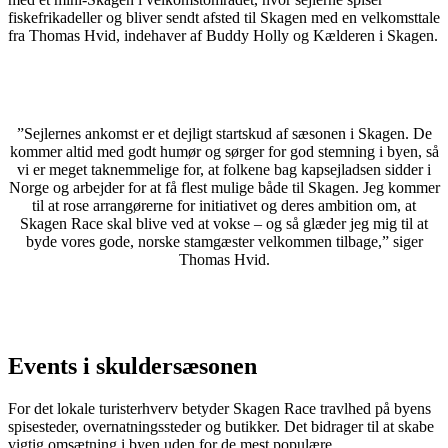
fiskefrikadeller og bliver sendt afsted til Skagen med en velkomsttale
fra Thomas Hvid, indehaver af Buddy Holly og Kælderen i Skagen.
”Sejlernes ankomst er et dejligt startskud af sæsonen i Skagen. De
kommer altid med godt humør og sørger for god stemning i byen, så
vi er meget taknemmelige for, at folkene bag kapsejladsen sidder i
Norge og arbejder for at få flest mulige både til Skagen. Jeg kommer
til at rose arrangørerne for initiativet og deres ambition om, at
Skagen Race skal blive ved at vokse – og så glæder jeg mig til at
byde vores gode, norske stamgæster velkommen tilbage,” siger
Thomas Hvid.
Events i skuldersæsonen
For det lokale turisterhverv betyder Skagen Race travlhed på byens
spisesteder, overnatningssteder og butikker. Det bidrager til at skabe
vigtig omsætning i byen uden for de mest populære