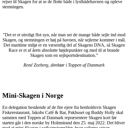
rejser til Skagen for at se de flotte både i lystbådehavnen og opleve
stemningen.
”Det er et utroligt flot syn, når man ser de mange både sejle ind mod
Skagen, og stemningen er høj på havnen, når sejlerne kommer i mål.
Det maritime miljø er en væsentlig del af Skagens DNA, så Skagen
Race er et af årets absolutte højdepunkter og med til at brande
Skagen som en sejlsportsdestination.”
René Zeeberg, direktør i Toppen af Danmark
Mini-Skagen i Norge
En delegation bestående af de fire ejere fra henholdsvis Skagen
Fiskerestaurant, Jakobs Café & Bar, Pakhuset og Buddy Holly skal
sammen med Toppen af Danmark repræsentere Skagen kort før
starten går i den norske by Holmstrand den 25. maj 2022. Det bliver
med et mini-Skagen i velkomstområdet, hvor sejlerne spiser