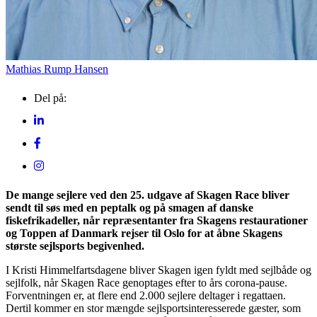
Mathias Rump Hansen
Del på:
De mange sejlere ved den 25. udgave af Skagen Race bliver
sendt til søs med en peptalk og på smagen af danske
fiskefrikadeller, når repræsentanter fra Skagens restaurationer
og Toppen af Danmark rejser til Oslo for at åbne Skagens
største sejlsports begivenhed.
I Kristi Himmelfartsdagene bliver Skagen igen fyldt med sejlbåde og
sejlfolk, når Skagen Race genoptages efter to års corona-pause.
Forventningen er, at flere end 2.000 sejlere deltager i regattaen.
Dertil kommer en stor mængde sejlsportsinteresserede gæster, som